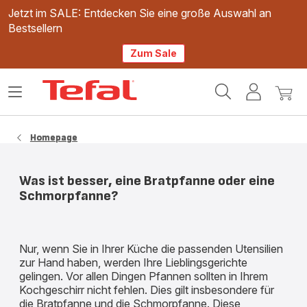
Jetzt im SALE: Entdecken Sie eine große Auswahl an
Bestsellern
Zum Sale
Tefal
Das
Mein
Mein
Homepage
Menü
Konto
Waren
öffnen
Homepage
Was ist besser, eine Bratpfanne oder eine
Schmorpfanne?
Nur, wenn Sie in Ihrer Küche die passenden Utensilien
zur Hand haben, werden Ihre Lieblingsgerichte
gelingen. Vor allen Dingen Pfannen sollten in Ihrem
Kochgeschirr nicht fehlen. Dies gilt insbesondere für
die Bratpfanne und die Schmorpfanne. Diese