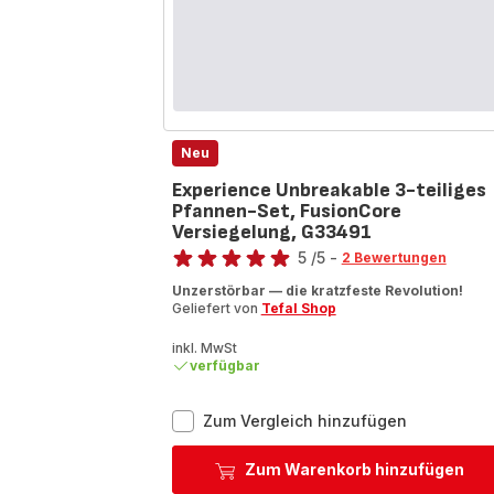
Neu
Experience Unbreakable 3-teiliges
Pfannen-Set, FusionCore
Versiegelung, G33491
Bewertung
5
/5
-
2 Bewertungen
Bewertung
Unzerstörbar — die kratzfeste Revolution!
mit
Geliefert von
Tefal Shop
5
Sternen
inkl. MwSt
(Durchschnitt)
verfügbar
Experience
Zum Vergleich hinzufügen
Unbreakab
3-
Zum Warenkorb hinzufügen
teiliges