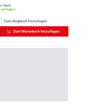
kl. MwSt
verfügbar
Duetto+
Zum Vergleich hinzufügen
3-
teiliges
Zum Warenkorb hinzufügen
Pfannenset
G732S3