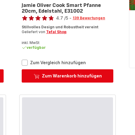
Jamie Oliver Cook Smart Pfanne
20cm, Edelstahl, E31002
Bewertung
4.7
/5
-
139 Bewertungen
ratings.4.7
Stillvolles Design und Robustheit vereint
Geliefert von
Tefal Shop
inkl. MwSt
verfügbar
Jamie
Zum Vergleich hinzufügen
Oliver
Cook
Zum Warenkorb hinzufügen
Smart
Pfanne
20cm,
Edelstahl,
E31002