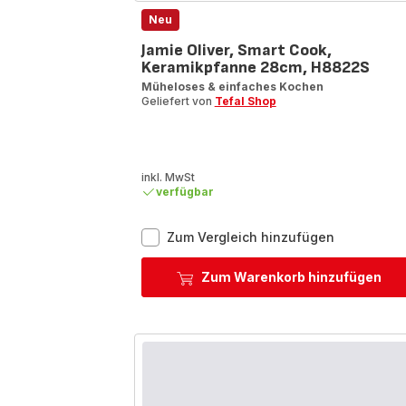
Neu
Jamie Oliver, Smart Cook,
Keramikpfanne 28cm, H8822S
Müheloses & einfaches Kochen
Geliefert von
Tefal Shop
inkl. MwSt
verfügbar
Jamie
Zum Vergleich hinzufügen
Oliver,
Smart
Zum Warenkorb hinzufügen
Cook,
Keramikpf
28cm,
H8822S