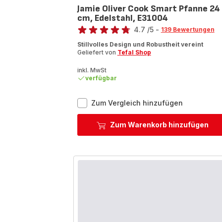
Jamie Oliver Cook Smart Pfanne 24
cm, Edelstahl, E31004
Bewertung
4.7
/5
-
139 Bewertungen
ratings.4.7
Stillvolles Design und Robustheit vereint
Geliefert von
Tefal Shop
inkl. MwSt
verfügbar
Jamie
Zum Vergleich hinzufügen
Oliver
Cook
Zum Warenkorb hinzufügen
Smart
Pfanne
24
cm,
Edelstahl,
E31004