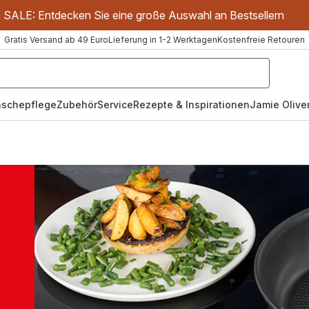
m SALE: Entdecken Sie eine große Auswahl an Bestsellern
Gratis Versand ab 49 Euro
Lieferung in 1-2 Werktagen
Kostenfreie Retouren
schepflege
Zubehör
Service
Rezepte & Inspirationen
Jamie Oliver