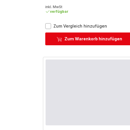
inkl. MwSt
verfügbar
Emotion+
Zum Vergleich hinzufügen
Set
2
Zum Warenkorb hinzufügen
Bratpfanne
24/28
cm,
Premium-
Edelstahl,
10
Jahre
Garantie,
Induktion