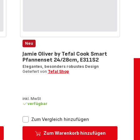
Neu
Jamie Oliver by Tefal Cook Smart
Pfannenset 24/28cm, E311S2
Elegantes, besonders robustes Design
Geliefert von
Tefal Shop
inkl. MwSt
verfügbar
Jamie
Zum Vergleich hinzufügen
le
Oliver
by
Zum Warenkorb hinzufügen
Tefal