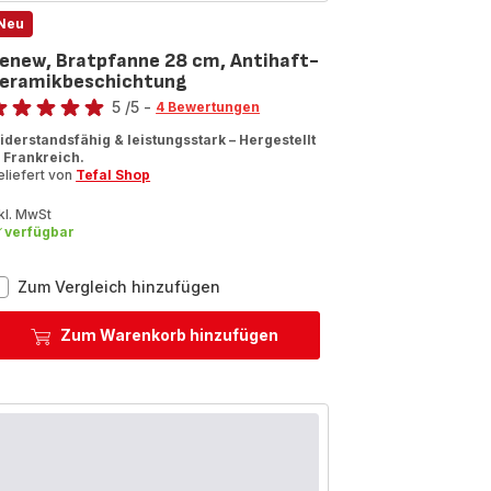
Neu
enew, Bratpfanne 28 cm, Antihaft-
eramikbeschichtung
wertung
5
/5
-
4 Bewertungen
ewertung
iderstandsfähig & leistungsstark – Hergestellt
t
n Frankreich.
eliefert von
Tefal Shop
ternen
Durchschnitt)
kl. MwSt
verfügbar
Renew,
Zum Vergleich hinzufügen
Bratpfanne
28
Zum Warenkorb hinzufügen
cm,
Antihaft-
Keramikbeschichtung