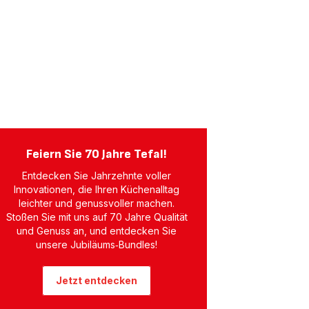
Feiern Sie 70 Jahre Tefal!
Entdecken Sie Jahrzehnte voller
Innovationen, die Ihren Küchenalltag
leichter und genussvoller machen.
Stoßen Sie mit uns auf 70 Jahre Qualität
und Genuss an, und entdecken Sie
unsere Jubiläums‑Bundles!
Jetzt entdecken