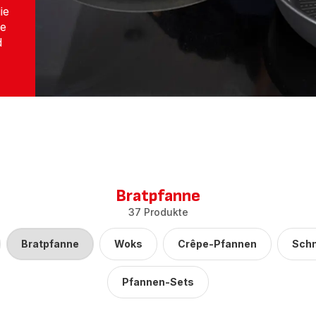
ie
ie
d
Bratpfanne
37 Produkte
Bratpfanne
Woks
Crêpe-Pfannen
Sch
Pfannen-Sets