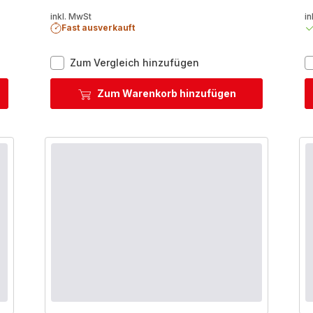
inkl. MwSt
in
Fast ausverkauft
Renew
Zum Vergleich hinzufügen
On
Pfanne
Zum Warenkorb hinzufügen
n
32cm
C42708