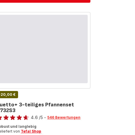
-20,00 €
uetto+ 3-teiliges Pfannenset
732S3
wertung
4.6
/5
-
546 Bewertungen
tings.4.6
obust und langlebig
eliefert von
Tefal Shop