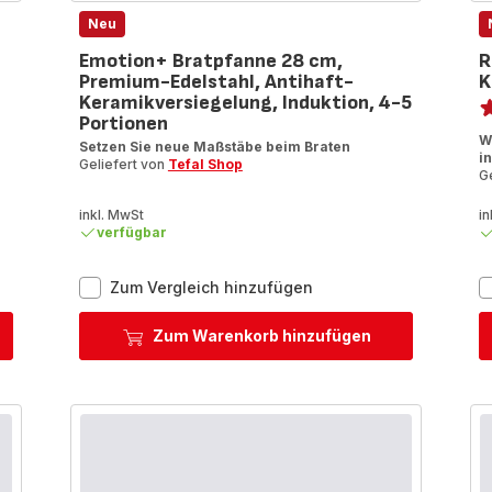
Neu
Emotion+ Bratpfanne 28 cm,
R
Premium-Edelstahl, Antihaft-
K
Be
Keramikversiegelung, Induktion, 4-5
Portionen
B
W
Setzen Sie neue Maßstäbe beim Braten
mi
i
Geliefert von
Tefal Shop
5
G
S
inkl. MwSt
(
in
verfügbar
Emotion+
Zum Vergleich hinzufügen
Bratpfanne
28
Zum Warenkorb hinzufügen
cm,
anne
Premium-
Edelstahl,
Antihaft-
Keramikversiegelung,
Induktion,
4-