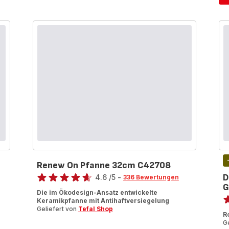
Cook
Smart
Pfannenset
ng,
24/28cm,
E311S2
Renew On Pfanne 32cm C42708
Bewertung
D
4.6
/5
-
336 Bewertungen
G
ratings.4.6
Be
Die im Ökodesign-Ansatz entwickelte
Keramikpfanne mit Antihaftversiegelung
ra
Geliefert von
Tefal Shop
R
G