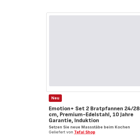
Pfannen-
Set,
FusionCore
Versiegelu
G33491
Neu
Emotion+ Set 2 Bratpfannen 24/28
cm, Premium-Edelstahl, 10 Jahre
Garantie, Induktion
Setzen Sie neue Massstäbe beim Kochen
Geliefert von
Tefal Shop