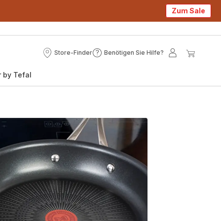
Zum Sale
Store-Finder
Benötigen Sie Hilfe?
Store-
Benötigen
Mein
Mein
Finder
Sie
Konto
Waren
 by Tefal
Hilfe?