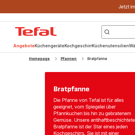
Jetzt i
["OptiGrill","Easy
Fry","Pfanne"]
Tefal
Homepage
Angebote
Küchengeräte
Kochgeschirr
Küchenutensilien
Wä
Homepage
Pfannen
Bratpfanne
Bratpfanne
Die Pfanne von Tefal ist für alles
geeignet, vom Spiegelei über
Pfannkuchen bis hin zu gebratenem
Gemüse. Unsere antihaftbeschichtete
Bratpfanne ist der Star eines jeden
Kochgeschirrs. Sie ist mit einer