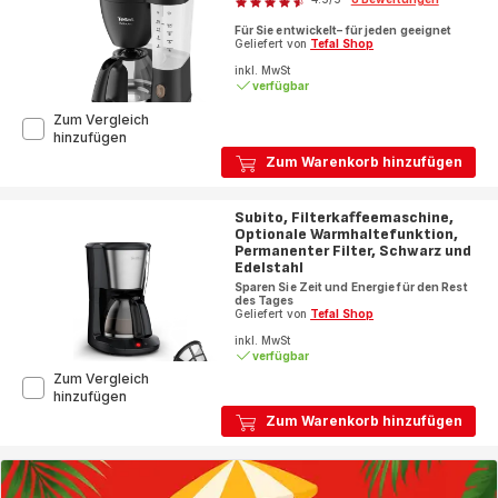
ratings.4.5
Für Sie entwickelt– für jeden geeignet
Geliefert von
Tefal Shop
inkl. MwSt
verfügbar
Zum Vergleich
Includeo
hinzufügen
Filterkaffeemaschine
Zum Warenkorb hinzufügen
CM5338
Subito, Filterkaffeemaschine,
Optionale Warmhaltefunktion,
Permanenter Filter, Schwarz und
Edelstahl
Sparen Sie Zeit und Energie für den Rest
des Tages
Geliefert von
Tefal Shop
inkl. MwSt
verfügbar
Zum Vergleich
Subito,
hinzufügen
Filterkaffeemaschine,
Zum Warenkorb hinzufügen
Optionale
Warmhaltefunktion,
Permanenter
Filter,