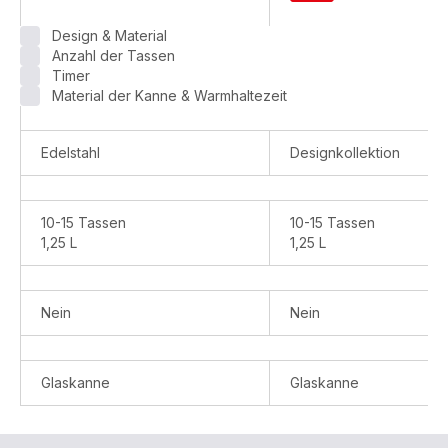
Warenkorb
hinzufügen
Design & Material
Includeo
Anzahl der Tassen
Filterkaffeemasch
Timer
CM5338
Material der Kanne & Warmhaltezeit
Edelstahl
Designkollektion
10-15 Tassen
10-15 Tassen
1,25 L
1,25 L
Nein
Nein
Glaskanne
Glaskanne