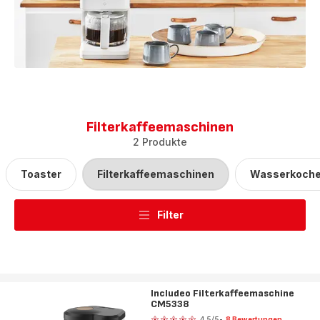
Filterkaffeemaschinen
2 Produkte
Toaster
Filterkaffeemaschinen
Wasserkoche
Filter
Includeo Filterkaffeemaschine
CM5338
Bewertung
4.5
/5
-
8 Bewertungen