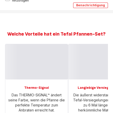
Duetto
hinzufügen
On
Benachrichtigung
Duetto
2-
On
teiliges
2-
Pfannenset
teiliges
unversiegelt
Pfannenset
unversiegelt
24/28cm
24/28cm
B866S2
B866S2
Welche Vorteile hat ein Tefal Pfannen-Set?
Thermo-Signal
Langlebige Versiegel
Das THERMO-SIGNAL™ ändert
Die äußerst widerstand
seine Farbe, wenn die Pfanne die
Tefal-Versiegelungen ha
perfekte Temperatur zum
zu 6 Mal länger* a
Anbraten erreicht hat.
herkömmliche Materia