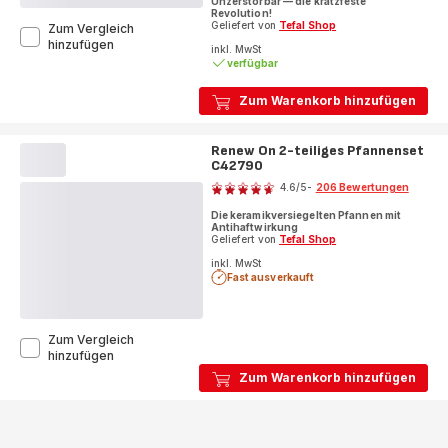
Unzerstörbar — die kratzfeste
mit
Revolution!
5
Geliefert von
Tefal Shop
Zum Vergleich
Experience
hinzufügen
Sternen
inkl. MwSt
Unbreakable
verfügbar
(Durchschnitt)
3-
teiliges
Zum Warenkorb hinzufügen
Pfannen-
Set,
FusionCore
Renew On 2-teiliges Pfannenset
Versiegelung,
C42790
Bewertung
G33491
4.6
/5
-
206 Bewertungen
ratings.4.6
Die keramikversiegelten Pfannen mit
Antihaftwirkung
Geliefert von
Tefal Shop
inkl. MwSt
Fast ausverkauft
Zum Vergleich
Renew
hinzufügen
On
Zum Warenkorb hinzufügen
2-
teiliges
Pfannenset
C42790