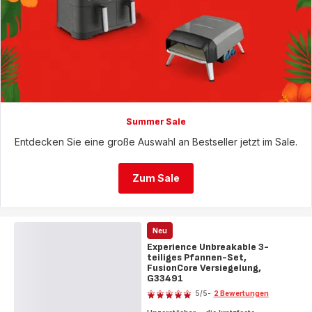
Summer Sale
Entdecken Sie eine große Auswahl an Bestseller jetzt im Sale.
Zum Sale
Neu
Experience Unbreakable 3-
teiliges Pfannen-Set,
FusionCore Versiegelung,
G33491
Bewertung
5
/5
-
2 Bewertungen
Bewertung