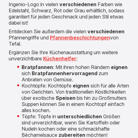
Ingenio-Logo in vielen
verschiedenen
Farben wie
Edelstahl, Schwarz, Rot oder Grau erhältlich, sodass
garantiert für jeden Geschmack und jeden Stil etwas
dabei ist!
Entdecken Sie außerdem die vielen
verschiedenen
Pfannengriffe und
Pfannenbeschichtungen
von
Tefal.
Ergänzen Sie Ihre Küchenausstattung um weitere
unverzichtbare
Küchenhelfer
:
Bratpfannen
: Mit ihren hohen Rändern
eignen
sich
Bratpfannen
hervorragend
zum
Anbraten von Gemüse.
Kochtöpfe: Kochtöpfe
eignen
sich für alle Arten
von Gerichten. Von traditionellen Köstlichkeiten
über exotische
Speisen
bis hin zu Großmutters
Suppen können Sie in einem Kochtopf einfach
alles kochen.
Töpfe: Töpfe in
unterschiedlichen
Größen
sind unverzichtbar, wenn Sie Kartoffeln oder
Nudeln kochen oder eine schmackhafte
Béchamelsauce
zubereiten
möchten!