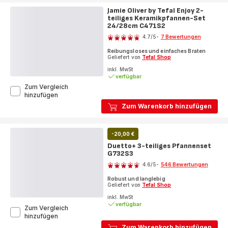
24/28
Jamie Oliver by Tefal Enjoy 2-
cm,
teiliges Keramikpfannen-Set
Premium-
24/28cm C471S2
Bewertung
Edelstahl,
4.7
/5
-
7 Bewertungen
10
ratings.4.7
Jahre
Reibungsloses und einfaches Braten
Garantie,
Geliefert von
Tefal Shop
Induktion
inkl. MwSt
verfügbar
Zum Vergleich
Jamie
hinzufügen
Oliver
Zum Warenkorb hinzufügen
by
Tefal
Enjoy
-20,00 €
2-
teiliges
Duetto+ 3-teiliges Pfannenset
Keramikpfannen-
G732S3
Bewertung
Set
4.6
/5
-
546 Bewertungen
24/28cm
ratings.4.6
C471S2
Robust und langlebig
Geliefert von
Tefal Shop
inkl. MwSt
verfügbar
Zum Vergleich
Duetto+
hinzufügen
3-
Zum Warenkorb hinzufügen