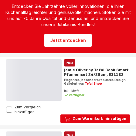
Entdecken Sie Jahrzehnte voller Innovationen, die Ihren
Küchenalltag leichter und genussvoller machen. Stoßen Sie mit
uns auf 70 Jahre Qualität und Genuss an, und entdecken Sie
unsere Jubiläums‑Bundles!
Jetzt entdecken
Neu
Jamie Oliver by Tefal Cook Smart
Pfannenset 24/28cm, E311S2
Elegantes, besonders robustes Design
Geliefert von
Tefal Shop
inkl. MwSt
verfügbar
Zum Vergleich
Jamie
hinzufügen
Oliver
Zum Warenkorb hinzufügen
by
Tefal
Cook
Neu
Smart