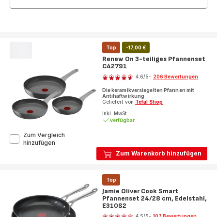
Top
-17,00 €
Renew On 3-teiliges Pfannenset
C42791
Bewertung
4.6
/5
-
206 Bewertungen
ratings.4.6
Die keramikversiegelten Pfannen mit
Antihaftwirkung
Geliefert von
Tefal Shop
inkl. MwSt
verfügbar
Zum Vergleich
Renew
hinzufügen
On
Zum Warenkorb hinzufügen
3-
teiliges
Pfannenset
Top
C42791
Jamie Oliver Cook Smart
Pfannenset 24/28 cm, Edelstahl,
E310S2
Bewertung
4.5
/5
-
107 Bewertungen