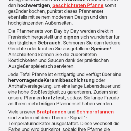
den
hochwertigen
,
beschichteten Pfanne
somit
gesünder kochen, punktet dieses Pfannenset
ebenfalls mit seinem modernen Design und den
hochglänzenden Außenseiten.
Die Pfannensets von Day by Day werden direkt in
Frankreich hergestellt und
eignen
sich wunderbar für
den täglichen
Gebrauch
. Schmoren Sie darin leckere
Gerichte oder kochen Sie ausgefallene
Speisen
!
Anschließend können Sie die zubereiteten
Köstlichkeiten und Saucen dank der praktischen
Ausgießer spielerisch servieren.
Jede Tefal Pfanne ist einzigartig und verfügt über eine
hervorragende
Keramikbeschichtung
oder
Antihaftversiegelung, um eine lange Lebensdauer und
eine hohe Stoßfestigkeit zu garantieren. Zudem sind
unsere Pfannen
kratzfest
, sodass Sie lange Freude
an Ihrem mehr
teilig
en Pfannenset haben werden.
Viele unserer
Bratpfannen
und
Schmorpfannen
sind zudem mit dem Thermo-Signal™-
Temperaturindikator ausgestattet. Diese wechselt die
Farbe und wird dunkelrot, sobald Ihre Pfanne die