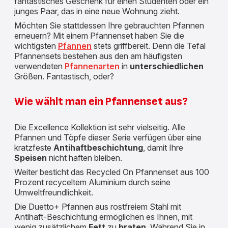
fantastisches Geschenk für einen Studenten oder ein
junges Paar, das in eine neue Wohnung zieht.
Möchten Sie stattdessen Ihre gebrauchten Pfannen
erneuern? Mit einem Pfannenset haben Sie die
wichtigsten
Pfannen
stets griffbereit. Denn die Tefal
Pfannensets bestehen aus den am häufigsten
verwendeten
Pfannenarten
in
unterschiedlichen
Größen. Fantastisch, oder?
Wie wählt man ein Pfannenset aus?
Die Excellence Kollektion ist sehr vielseitig. Alle
Pfannen und Töpfe dieser Serie verfügen über eine
kratzfeste
Antihaftbeschichtung
, damit Ihre
Speisen
nicht haften bleiben.
Weiter besticht das Recycled On Pfannenset aus 100
Prozent recyceltem Aluminium durch seine
Umweltfreundlichkeit.
Die Duetto+ Pfannen aus rostfreiem Stahl mit
Antihaft-Beschichtung ermöglichen es Ihnen, mit
wenig zusätzlichem
Fett
zu
braten
. Während Sie in