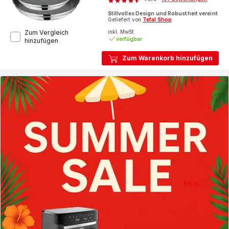
ratings.4.5
Stillvolles Design und Robustheit vereint
Geliefert von
Tefal Shop
inkl. MwSt
Zum Vergleich
verfügbar
Jamie
hinzufügen
Oliver
Cook
Zum Warenkorb hinzufügen
Smart
Pfannenset
24/28
cm,
Edelstahl,
E310S2