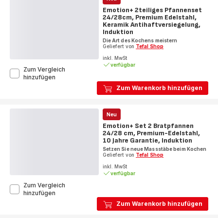
Pfannenset
Emotion+ 2teiliges Pfannenset
24/28cm,
24/28cm, Premium Edelstahl,
E311S2
Keramik Antihaftversiegelung,
Induktion
Die Art des Kochens meistern
Geliefert von
Tefal Shop
inkl. MwSt
verfügbar
Zum Vergleich
Emotion+
hinzufügen
2teiliges
Zum Warenkorb hinzufügen
Pfannenset
24/28cm,
Premium
Neu
Edelstahl,
Keramik
Emotion+ Set 2 Bratpfannen
Antihaftversiegelung,
24/28 cm, Premium-Edelstahl,
Induktion
10 Jahre Garantie, Induktion
Setzen Sie neue Massstäbe beim Kochen
Geliefert von
Tefal Shop
inkl. MwSt
verfügbar
Zum Vergleich
Emotion+
hinzufügen
Set
Zum Warenkorb hinzufügen
2
Bratpfannen