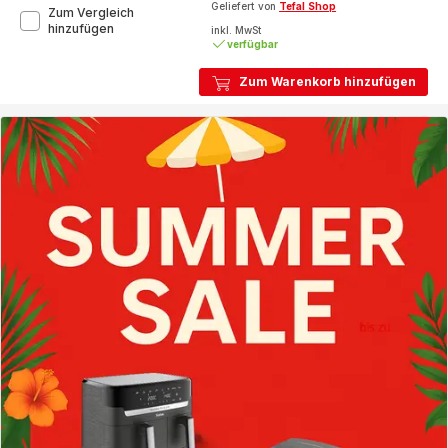
Geliefert von
Tefal Shop
Zum Vergleich
Ingenio
hinzufügen
inkl. MwSt
Excellence
verfügbar
Fusion
Unbreakable
Zum Warenkorb hinzufügen
Wokpfanne
28
cm,
FusionCore
Versiegelung,
P00519