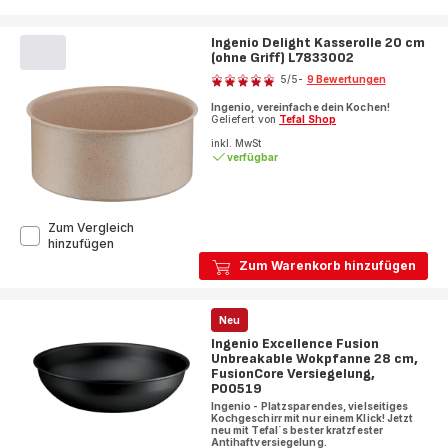
Ingenio Delight Kasserolle 20 cm
(ohne Griff) L7833002
Bewertung
5
/5
-
9 Bewertungen
Bewertung
Ingenio, vereinfache dein Kochen!
mit
Geliefert von
Tefal Shop
5
inkl. MwSt
Sternen
verfügbar
(Durchschnitt)
Zum Vergleich
Ingenio
hinzufügen
Delight
Zum Warenkorb hinzufügen
Kasserolle
20
cm
Neu
(ohne
Griff)
Ingenio Excellence Fusion
L7833002
Unbreakable Wokpfanne 28 cm,
FusionCore Versiegelung,
P00519
Ingenio - Platzsparendes, vielseitiges
Kochgeschirr mit nur einem Klick! Jetzt
neu mit Tefal´s bester kratzfester
Antihaftversiegelung.