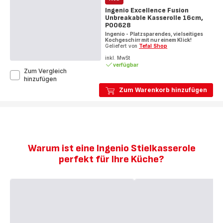
Ingenio Excellence Fusion
Unbreakable Kasserolle 16cm,
P00628
Ingenio - Platzsparendes, vielseitiges
Kochgeschirr mit nur einem Klick!
Geliefert von
Tefal Shop
inkl. MwSt
verfügbar
Zum Vergleich
Ingenio
hinzufügen
Excellence
Zum Warenkorb hinzufügen
Fusion
Unbreakable
Kasserolle
16cm,
P00628
Warum ist eine Ingenio Stielkasserole
perfekt für Ihre Küche?