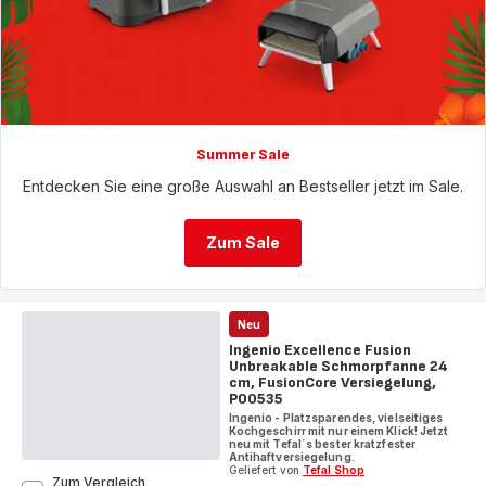
Summer Sale
Entdecken Sie eine große Auswahl an Bestseller jetzt im Sale.
Zum Sale
Neu
Ingenio Excellence Fusion
Unbreakable Schmorpfanne 24
cm, FusionCore Versiegelung,
P00535
Ingenio - Platzsparendes, vielseitiges
Kochgeschirr mit nur einem Klick! Jetzt
neu mit Tefal´s bester kratzfester
Antihaftversiegelung.
Geliefert von
Tefal Shop
Zum Vergleich