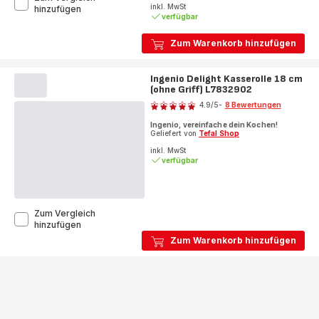
inkl. MwSt
Ingenio
hinzufügen
verfügbar
Excellence
Fusion
Unbreakable
Zum Warenkorb hinzufügen
Schmorpfanne
24
cm,
Ingenio Delight Kasserolle 18 cm
FusionCore
(ohne Griff) L7832902
Bewertung
Versiegelung,
4.9
/5
-
8 Bewertungen
P00535
ratings.4.9
Ingenio, vereinfache dein Kochen!
Geliefert von
Tefal Shop
inkl. MwSt
verfügbar
Zum Vergleich
Ingenio
hinzufügen
Delight
Zum Warenkorb hinzufügen
Kasserolle
18
cm
(ohne
Griff)
L7832902