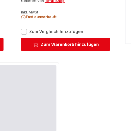
Geliefert von
Tefal Shop
inkl. MwSt
Fast ausverkauft
Quickchef+
Zum Vergleich hinzufügen
Stabmixer
HB67MB
Zum Warenkorb hinzufügen