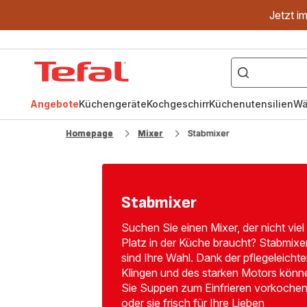
Jetzt i
["OptiGrill","Easy
Fry","Pfanne"]
Tefal
Homepage
Angebote
Küchengeräte
Kochgeschirr
Küchenutensilien
Wä
Homepage
Mixer
Stabmixer
Stabmixer
Suchen Sie einen Mixer, der nicht viel
Platz in der Küche braucht? Stabmixe
sind Ihre Wahl. Dank der pflegeleicht
Klingen und des starken Motors könn
Sie Suppen zum Einfrieren vorkoche
oder sie frisch für Ihre Lieben