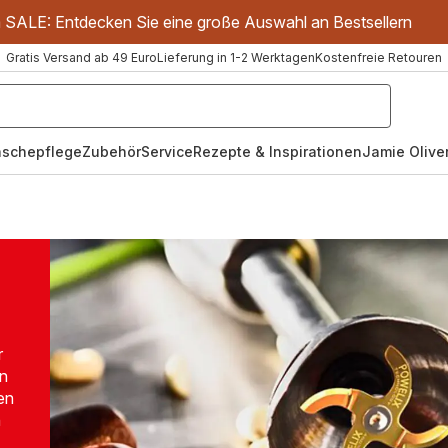
m SALE: Entdecken Sie eine große Auswahl an Bestsellern
Gratis Versand ab 49 Euro
Lieferung in 1-2 Werktagen
Kostenfreie Retouren
schepflege
Zubehör
Service
Rezepte & Inspirationen
Jamie Oliver
r
en
en
n