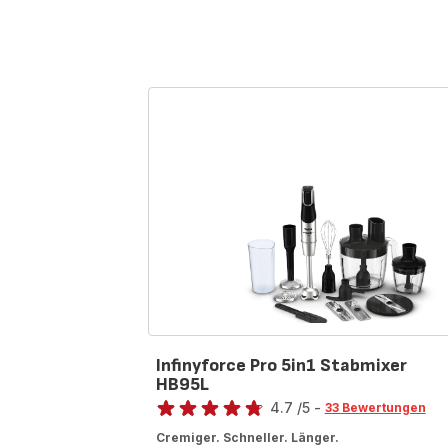
Infinyforce Pro 5in1 Stabmixer
HB95L
Bewertung
4.7
/5
-
33 Bewertungen
ratings.4.7
Cremiger. Schneller. Länger.