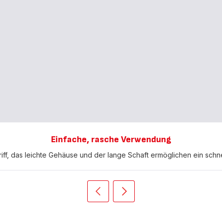
Einfache, rasche Verwendung
iff, das leichte Gehäuse und der lange Schaft ermöglichen ein sch
Vorherige
Weiter
Push
Push
slider
slider