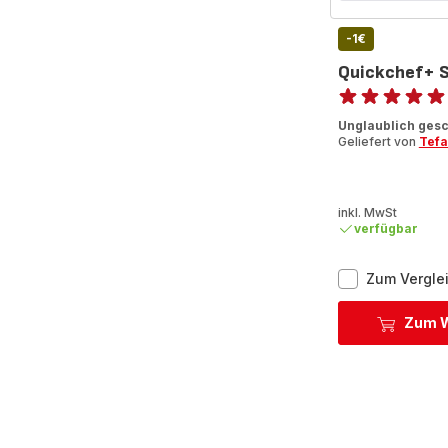
-1€
Quickchef+ 
Bewertung
ratings.4.9
Unglaublich ges
Geliefert von
Tefa
inkl. MwSt
verfügbar
Zum Vergle
Zum W