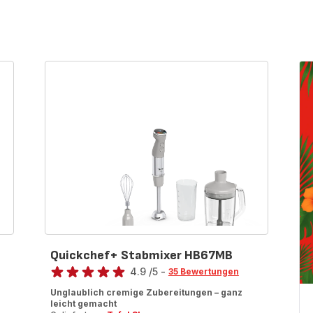
Quickchef+ Stabmixer HB67MB
Bewertung
4.9
/5
-
35 Bewertungen
ratings.4.9
Unglaublich cremige Zubereitungen – ganz
leicht gemacht