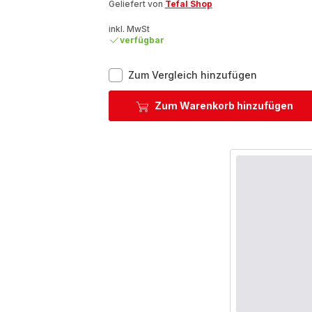
Geliefert von
Tefal Shop
inkl. MwSt
verfügbar
Infinyforce
Zum Vergleich hinzufügen
Pro
5in1
Zum Warenkorb hinzufügen
Stabmixer
HB95L