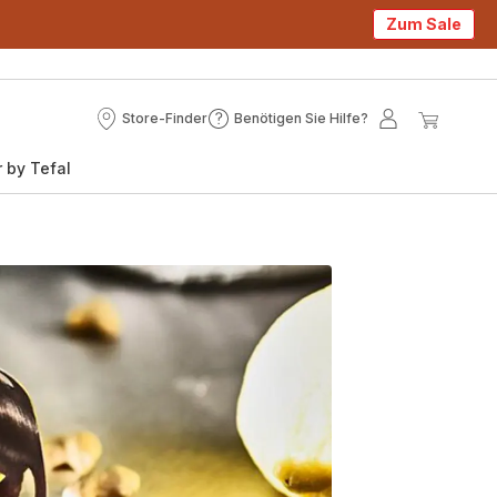
Zum Sale
Store-Finder
Benötigen Sie Hilfe?
Store-
Benötigen
Mein
Mein
Finder
Sie
Konto
Waren
 by Tefal
Hilfe?