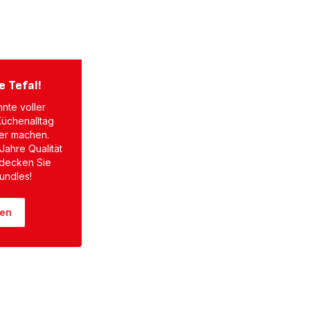
e Tefal!
nte voller
Küchenalltag
ler machen.
Jahre Qualität
tdecken Sie
undles!
ken