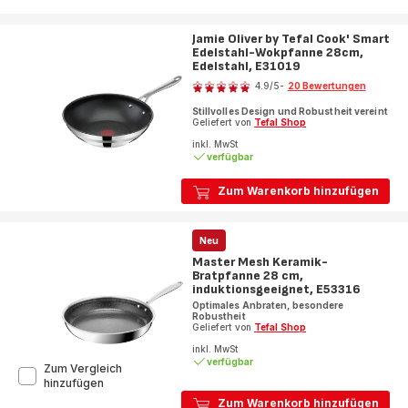
Jamie Oliver by Tefal Cook' Smart
Edelstahl-Wokpfanne 28cm,
Edelstahl, E31019
Bewertung
4.9
/5
-
20 Bewertungen
ratings.4.9
Stillvolles Design und Robustheit vereint
Geliefert von
Tefal Shop
inkl. MwSt
verfügbar
Zum Warenkorb hinzufügen
Neu
Master Mesh Keramik-
Bratpfanne 28 cm,
induktionsgeeignet, E53316
Optimales Anbraten, besondere
Robustheit
Geliefert von
Tefal Shop
inkl. MwSt
verfügbar
Zum Vergleich
Master
hinzufügen
Mesh
Zum Warenkorb hinzufügen