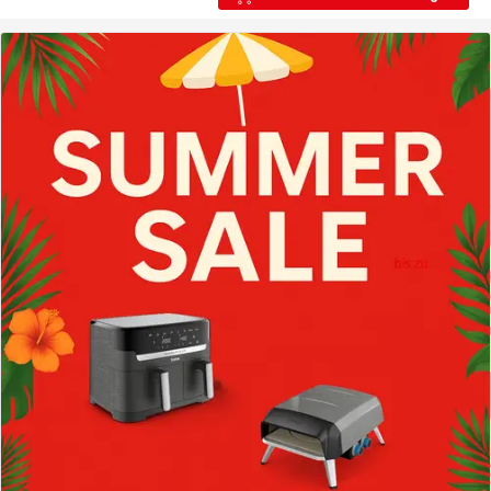
Keramik-
Bratpfanne
28
cm,
induktionsgeeignet,
E53316