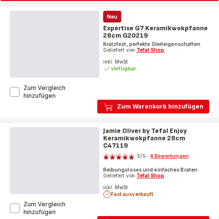
Neu
Expertise G7 Keramikwokpfanne
28cm G20219
Kratzfest, perfekte Gleiteigenschaften
Geliefert von
Tefal Shop
inkl. MwSt
verfügbar
Zum Vergleich
Expertise
hinzufügen
G7
Zum Warenkorb hinzufügen
Keramikwokpfanne
28cm
G20219
Jamie Oliver by Tefal Enjoy
Keramikwokpfanne 28cm
C47119
Bewertung
5
/5
-
4 Bewertungen
Bewertung
Reibungsloses und einfaches Braten
mit
Geliefert von
Tefal Shop
5
inkl. MwSt
Sternen
Fast ausverkauft
(Durchschnitt)
Zum Vergleich
Jamie
hinzufügen