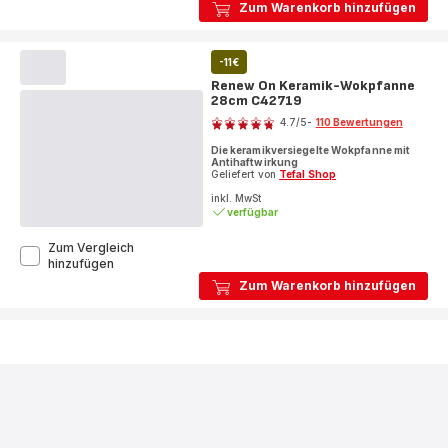
Oliver
Zum Warenkorb hinzufügen
by
Tefal
Enjoy
-11€
Keramikwokpfanne
28cm
Renew On Keramik-Wokpfanne
C47119
28cm C42719
Bewertung
4.7
/5
-
110 Bewertungen
ratings.4.7
Die keramikversiegelte Wokpfanne mit
Antihaftwirkung
Geliefert von
Tefal Shop
inkl. MwSt
verfügbar
Zum Vergleich
Renew
hinzufügen
On
Zum Warenkorb hinzufügen
Keramik-
Wokpfanne
28cm
C42719