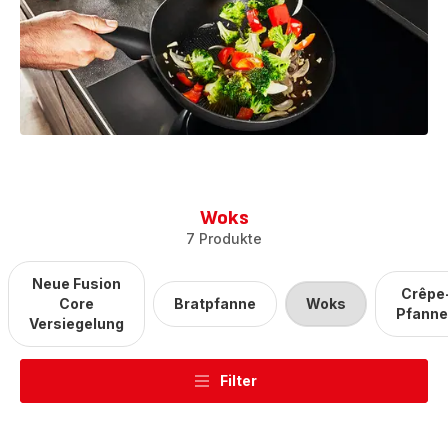
Woks
7 Produkte
Neue Fusion
Crêpe
Core
Bratpfanne
Woks
Pfann
Versiegelung
Filter