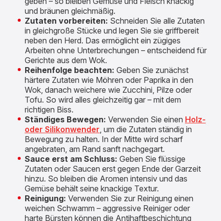
geben – so bleiben Gemüse und Fleisch knackig
und bräunen gleichmäßig.
Zutaten vorbereiten:
Schneiden Sie alle Zutaten
in
gleichgroße Stücke und legen Sie sie griffbereit
neben den Herd. Das ermöglicht ein zügiges
Arbeiten ohne Unterbrechungen – entscheidend für
Gerichte aus dem Wok.
Reihenfolge beachten:
Geben Sie zunächst
härtere Zutaten wie Möhren oder Paprika in den
Wok, danach weichere wie Zucchini, Pilze oder
Tofu. So wird alles gleichzeitig gar – mit dem
richtigen Biss.
Ständiges Bewegen:
Verwenden Sie einen
Holz-
oder Silikonwender
, um die Zutaten ständig in
Bewegung zu halten. In der Mitte wird
scharf
angebraten, am Rand sanft nachgegart.
Sauce erst am Schluss:
Geben Sie
flüssige
Zutaten oder Saucen erst gegen Ende der Garzeit
hinzu. So bleiben die Aromen intensiv und das
Gemüse behält seine knackige Textur.
Reinigung:
Verwenden Sie zur Reinigung einen
weichen Schwamm – aggressive Reiniger oder
harte Bürsten können die Antihaftbeschichtung