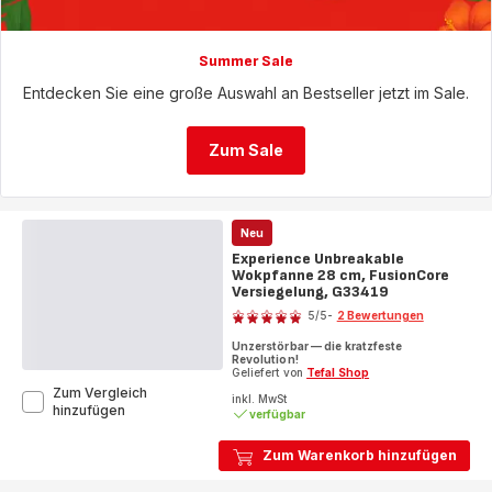
Summer Sale
Entdecken Sie eine große Auswahl an Bestseller jetzt im Sale.
Zum Sale
Neu
Experience Unbreakable
Wokpfanne 28 cm, FusionCore
Versiegelung, G33419
Bewertung
5
/5
-
2 Bewertungen
Bewertung
Unzerstörbar — die kratzfeste
mit
Revolution!
5
Geliefert von
Tefal Shop
Zum Vergleich
Sternen
inkl. MwSt
Experience
hinzufügen
verfügbar
(Durchschnitt)
Unbreakable
Wokpfanne
Zum Warenkorb hinzufügen
28
cm,