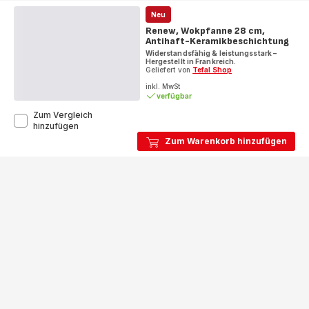
FusionCore
Versiegelung,
Neu
G33419
Renew, Wokpfanne 28 cm,
Antihaft-Keramikbeschichtung
Widerstandsfähig & leistungsstark –
Hergestellt in Frankreich.
Geliefert von
Tefal Shop
inkl. MwSt
verfügbar
Zum Vergleich
Renew,
hinzufügen
Wokpfanne
Zum Warenkorb hinzufügen
28
cm,
Antihaft-
Keramikbeschichtung