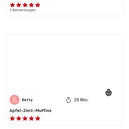
Bewertung
3 Bewertungen
mit
5
Sternen
(Durchschnitt)
Apfel-
Zimt-
Muffins
28 Min.
Betty
Apfel-Zimt-Muffins
Bewertung