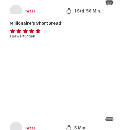
1 Std. 56 Min.
Tefal
Millionaire's Shortbread
Bewertung
1 Bewertungen
mit
5
Sternen
(Durchschnitt)
Gegrillte
Cocktailtomaten
am
Zweig
5 Min.
Tefal