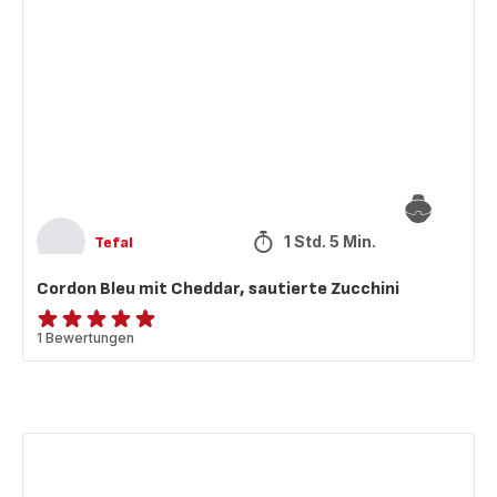
Bleu
mit
Cheddar,
sautierte
Zucchini
1 Std. 5 Min.
Tefal
Cordon Bleu mit Cheddar, sautierte Zucchini
Bewertung
1 Bewertungen
mit
5
Sternen
(Durchschnitt)
Cremiges
Garnelen-
Curry