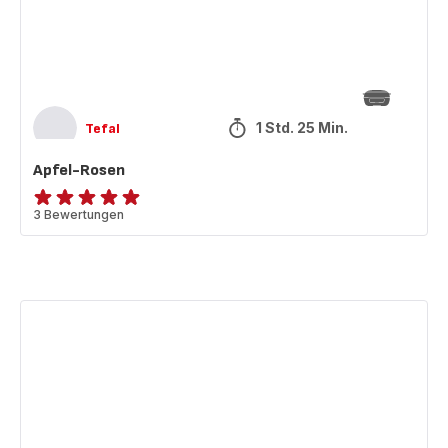
1 Std. 25 Min.
Tefal
Apfel-Rosen
Bewertung
3 Bewertungen
mit
5
Sternen
(Durchschnitt)
Wiener
Schnitzel