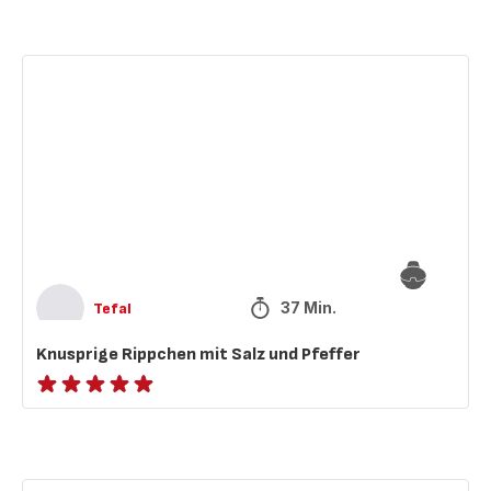
mit
5
Sternen
Knusprige
(Durchschnitt)
Rippchen
mit
Salz
und
Pfeffer
37 Min.
Tefal
Knusprige Rippchen mit Salz und Pfeffer
Bewertung
mit
5
Sternen
Einfache