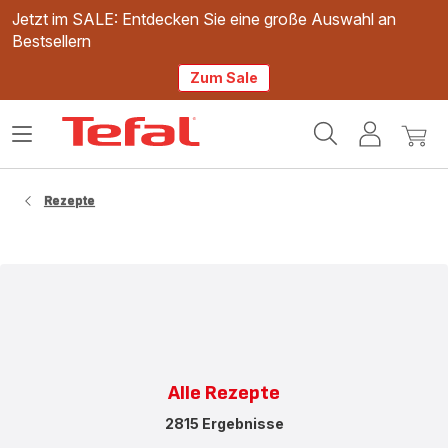
Jetzt im SALE: Entdecken Sie eine große Auswahl an
Bestsellern
Zum Sale
Tefal
Das
Mein
Mein
Homepage
Menü
Konto
Waren
öffnen
Rezepte
Alle Rezepte
2815 Ergebnisse