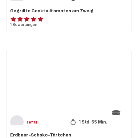
Gegrillte Cocktailtomaten am Zweig
Bewertung
1 Bewertungen
mit
5
Sternen
(Durchschnitt)
Erdbeer-
Schoko-
Törtchen
1 Std. 55 Min.
Tefal
Erdbeer-Schoko-Törtchen