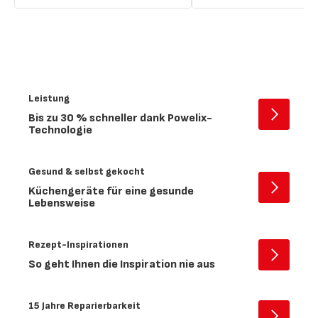
Leistung
Bis zu 30 % schneller dank Powelix-
Offen
Technologie
-
Leistung
Gesund & selbst gekocht
Küchengeräte für eine gesunde
Offen
Lebensweise
-
Gesund
&
Rezept-Inspirationen
selbst
Offen
So geht Ihnen die Inspiration nie aus
gekocht
-
Rezept-
Inspirat
15 Jahre Reparierbarkeit