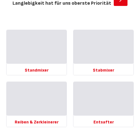
Offen
Langlebigkeit hat für uns oberste Priorität
-
15
Jahre
Reparier
Standmixer
Stabmixer
Mehr
Mehr
anzeigen
anzeigen
-
-
Standmixer
Stabmixer
-
-
Reiben & Zerkleinerer
Entsafter
Mehr
Mehr
anzeigen
anzeigen
-
-