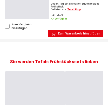
ratings.3.8
Jeden Tag ein erfreulich zuverlässiges
Frühstück
Geliefert von
Tefal Shop
inkl. MwSt
verfügbar
Zum Vergleich
Morning
hinzufügen
Wasserkocher
Zum Warenkorb hinzufügen
1,7
L
Fair
Grey
KO2M0B
Sie werden Tefals Frühstückssets lieben