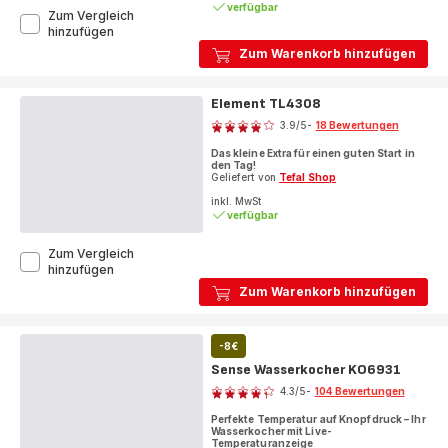
verfügbar
(Durchschnitt)
Zum Vergleich
Subito,
hinzufügen
2-
Zum Warenkorb hinzufügen
Scheiben-
Toaster
mit
Element TL4308
Bewertung
Brötchenaufsatz,
schnelleres
3.9
/5
-
18 Bewertungen
ratings.3.9
Toasten,
Das kleine Extra für einen guten Start in
Schwarz
den Tag!
&
Geliefert von
Tefal Shop
Inox
inkl. MwSt
verfügbar
Zum Vergleich
Element
hinzufügen
TL4308
Zum Warenkorb hinzufügen
-8€
Sense Wasserkocher KO6931
Bewertung
4.3
/5
-
104 Bewertungen
ratings.4.3
Perfekte Temperatur auf Knopfdruck – Ihr
Wasserkocher mit Live-
Temperaturanzeige