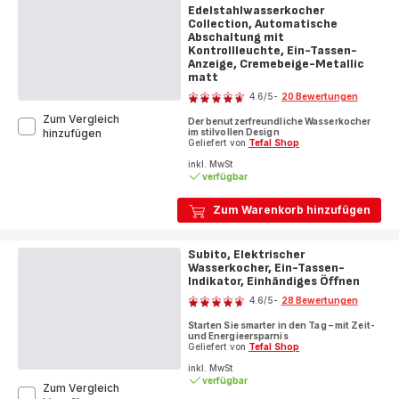
Edelstahlwasserkocher
Collection, Automatische
Abschaltung mit
Kontrollleuchte, Ein-Tassen-
Anzeige, Cremebeige-Metallic
matt
Bewertung
4.6
/5
-
20 Bewertungen
ratings.4.6
Zum Vergleich
Der benutzerfreundliche Wasserkocher
Edelstahlwasserkocher
im stilvollen Design
hinzufügen
Geliefert von
Tefal Shop
Collection,
Automatische
inkl. MwSt
Abschaltung
verfügbar
mit
Kontrollleuchte,
Zum Warenkorb hinzufügen
Ein-
Tassen-
Anzeige,
Subito, Elektrischer
Cremebeige-
Wasserkocher, Ein-Tassen-
Metallic
Indikator, Einhändiges Öffnen
Bewertung
matt
4.6
/5
-
28 Bewertungen
ratings.4.6
Starten Sie smarter in den Tag – mit Zeit-
und Energieersparnis
Geliefert von
Tefal Shop
inkl. MwSt
verfügbar
Zum Vergleich