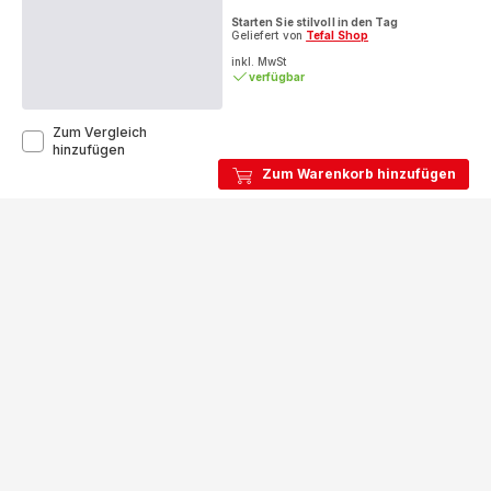
ratings.4.5
Starten Sie stilvoll in den Tag
Geliefert von
Tefal Shop
inkl. MwSt
verfügbar
Zum Vergleich
Sense
hinzufügen
Toaster
Zum Warenkorb hinzufügen
TT6931