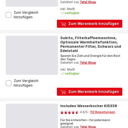
Geliefert von
Tefal Shop
inkl. MwSt
Zum Vergleich
verfügbar
Sense
hinzufügen
Wasserkocher
Zum Warenkorb hinzufügen
KO6931
Subito, Filterkaffeemaschine,
Optionale Warmhaltefunktion,
Permanenter Filter, Schwarz und
Edelstahl
Sparen Sie Zeit und Energie für den Rest
des Tages
Geliefert von
Tefal Shop
inkl. MwSt
verfügbar
Zum Vergleich
Subito,
hinzufügen
Filterkaffeemaschine,
Zum Warenkorb hinzufügen
Optionale
Warmhaltefunktion,
Permanenter
Includeo Wasserkocher KI5338
Bewertung
Filter,
Schwarz
4.6
/5
-
112 Bewertungen
ratings.4.6
und
Für Sie entworfen – für jedermann
Edelstahl
geeignet
Geliefert von
Tefal Shop