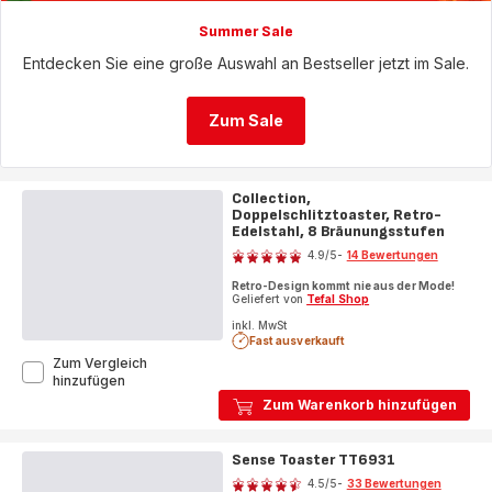
Summer Sale
Entdecken Sie eine große Auswahl an Bestseller jetzt im Sale.
Zum Sale
Collection,
Doppelschlitztoaster, Retro-
Edelstahl, 8 Bräunungsstufen
Bewertung
4.9
/5
-
14 Bewertungen
ratings.4.9
Retro-Design kommt nie aus der Mode!
Geliefert von
Tefal Shop
inkl. MwSt
Fast ausverkauft
Zum Vergleich
Collection,
hinzufügen
Doppelschlitztoaster,
Zum Warenkorb hinzufügen
Retro-
Edelstahl,
8
Sense Toaster TT6931
Bewertung
Bräunungsstufen
4.5
/5
-
33 Bewertungen