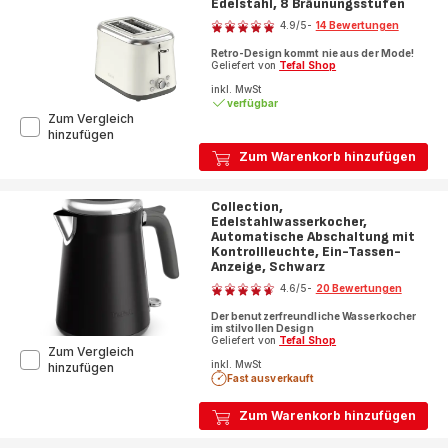
Edelstahl, 8 Bräunungsstufen
Bewertung
4.9
/5
-
14 Bewertungen
ratings.4.9
Retro-Design kommt nie aus der Mode!
Geliefert von
Tefal Shop
inkl. MwSt
verfügbar
Zum Vergleich
Collection,
hinzufügen
Doppelschlitztoaster,
Zum Warenkorb hinzufügen
Retro-
Edelstahl,
8
Collection,
Bräunungsstufen
Edelstahlwasserkocher,
Automatische Abschaltung mit
Kontrollleuchte, Ein-Tassen-
Anzeige, Schwarz
Bewertung
4.6
/5
-
20 Bewertungen
ratings.4.6
Der benutzerfreundliche Wasserkocher
im stilvollen Design
Geliefert von
Tefal Shop
Zum Vergleich
inkl. MwSt
Collection,
hinzufügen
Fast ausverkauft
Edelstahlwasserkocher,
Automatische
Abschaltung
Zum Warenkorb hinzufügen
mit
Kontrollleuchte,