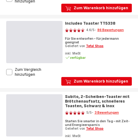
Subito,
hinzufügen
Elektrischer
Zum Warenkorb hinzufügen
Wasserkocher,
Ein-
Tassen-
Includeo Toaster TT5338
Bewertung
Indikator,
Einhändiges
4.6
/5
-
86 Bewertungen
ratings.4.6
Öffnen
Für Sie entworfen – für jedermann
geeignet
Geliefert von
Tefal Shop
inkl. MwSt
verfügbar
Zum Vergleich
Includeo
hinzufügen
Toaster
Zum Warenkorb hinzufügen
TT5338
Subito, 2-Scheiben-Toaster mit
Brötchenaufsatz, schnelleres
Toasten, Schwarz & Inox
Bewertung
5
/5
-
3 Bewertungen
Bewertung
Starten Sie smarter in den Tag – mit Zeit-
mit
und Energieersparnis
5
Geliefert von
Tefal Shop
Sternen
inkl. MwSt