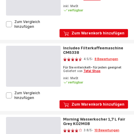
inkl. MwSt
verfügbar
Zum Vergleich
Includeo
hinzufügen
Wasserkocher
Zum Warenkorb hinzufügen
KI5338
Includeo Filterkaffeemaschine
CM5338
Bewertung
4.5
/5
-
8 Bewertungen
ratings.4.5
Für Sie entwickelt– für jeden geeignet
Geliefert von
Tefal Shop
inkl. MwSt
verfügbar
Zum Vergleich
Includeo
hinzufügen
Filterkaffeemaschine
Zum Warenkorb hinzufügen
CM5338
Morning Wasserkocher 1,7 L Fair
Grey KO2M0B
Bewertung
3.8
/5
-
10 Bewertungen