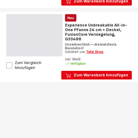
Zum Warenkorb hinzufügen
oval
Neu
Experience Unbreakable All-in-
One Pfanne 24 cm + Deckel,
FusionCore Versiegelung,
G33488
Unzerbrechlich — die kratzfeste
Revolution!
Geliefert von
Tefal Shop
inkl. MwSt
Zum Vergleich
verfügbar
Experience
hinzufügen
Unbreakable
Zum Warenkorb hinzufügen
All-
in-
One
Pfanne
24
cm
+
Deckel,
FusionCore
Versiegelung,
G33488