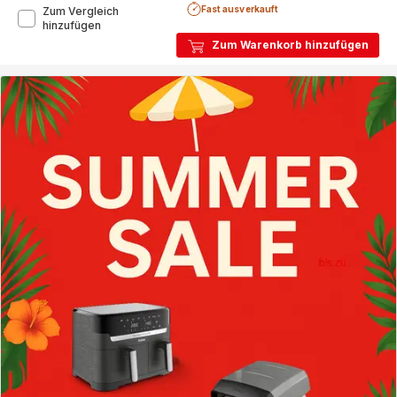
Fast ausverkauft
Zum Vergleich
Lov
hinzufügen
Gusseisen
Zum Warenkorb hinzufügen
Servierpfanne
beige
28cm,
E25972