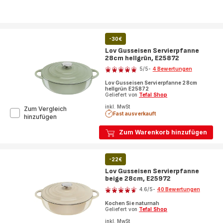
-30€
Lov Gusseisen Servierpfanne
28cm hellgrün, E25872
Bewertung
5
/5
-
4 Bewertungen
Bewertung
Lov Gusseisen Servierpfanne 28cm
mit
hellgrün E25872
5
Geliefert von
Tefal Shop
Sternen
inkl. MwSt
Zum Vergleich
Fast ausverkauft
(Durchschnitt)
Lov
hinzufügen
Gusseisen
Zum Warenkorb hinzufügen
Servierpfanne
28cm
hellgrün,
E25872
-22€
Lov Gusseisen Servierpfanne
beige 28cm, E25972
Bewertung
4.6
/5
-
40 Bewertungen
ratings.4.6
Kochen Sie naturnah
Geliefert von
Tefal Shop
inkl. MwSt