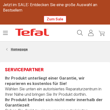
Jetzt im SALE: Entdecken Sie eine große Auswahl an
Bestsellern
Zum Sale
Tefal
Das
Mein
Mein
Homepage
Menü
Konto
Waren
öffnen
Homepage
SERVICEPARTNER
Ihr Produkt unterliegt einer Garantie, wir
reparieren es kostenlos für Sie!
Wählen Sie unten ein autorisiertes Reparaturzentrum in
Ihrer Nähe und bringen Sie Ihr Produkt dorthin.
Ihr Produkt befindet sich nicht mehr innerhalb der
Garantiezeit