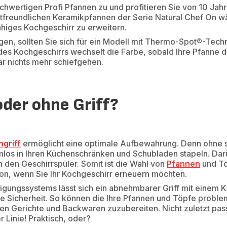
chwertigen Profi Pfannen zu und profitieren Sie von 10 Jahr
tfreundlichen Keramikpfannen der Serie Natural Chef On w
higes Kochgeschirr zu erweitern.
ingen, sollten Sie sich für ein Modell mit Thermo-Spot®-Tec
 Kochgeschirrs wechselt die Farbe, sobald Ihre Pfanne di
gar nichts mehr schiefgehen.
der ohne Griff?
griff
ermöglicht eine optimale Aufbewahrung. Denn ohne sp
los in Ihren Küchenschränken und Schubladen stapeln. Dar
in den Geschirrspüler. Somit ist die Wahl von
Pfannen
und T
tion, wenn Sie Ihr Kochgeschirr erneuern möchten.
igungssystems lässt sich ein abnehmbarer Griff mit einem K
te Sicherheit. So können die Ihre Pfannen und Töpfe probl
ten Gerichte und Backwaren zuzubereiten. Nicht zuletzt pass
 Linie! Praktisch, oder?