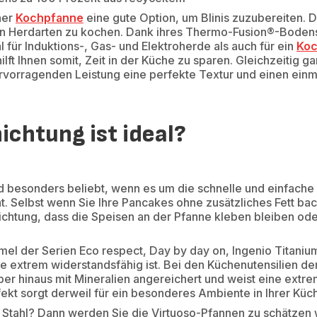
ner
Kochpfanne
eine gute Option, um Blinis zuzubereiten. 
en Herdarten zu kochen. Dank ihres Thermo-Fusion®-Bodens 
für Induktions-, Gas- und Elektroherde als auch für ein
Koc
ilft Ihnen somit, Zeit in der Küche zu sparen. Gleichzeitig ga
rvorragenden Leistung eine perfekte Textur und einen ein
chtung ist ideal?
d besonders beliebt, wenn es um die schnelle und einfache
t. Selbst wenn Sie Ihre Pancakes ohne zusätzliches Fett bac
chtung, dass die Speisen an der Pfanne kleben bleiben ode
mel der Serien Eco respect, Day by day on, Ingenio Titaniu
die extrem widerstandsfähig ist. Bei den Küchenutensilien der
r hinaus mit Mineralien angereichert und weist eine extrem
fekt sorgt derweil für ein besonderes Ambiente in Ihrer Küc
 Stahl? Dann werden Sie die Virtuoso-Pfannen zu schätzen w