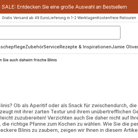
m SALE: Entdecken Sie eine große Auswahl an Bestsellern
Gratis Versand ab 49 Euro
Lieferung in 1-2 Werktagen
Kostenfreie Retouren
schepflege
Zubehör
Service
Rezepte & Inspirationen
Jamie Oliver
n Sie auch daheim frische Blinis
Blinis? Ob als Aperitif oder als Snack für zwischendurch, d
eugt mit ihrer zarten Textur und ihrem unübertrefflichen 
rleicht zuzubereiten! Verzichten auch Sie daher nicht auf Ihr
ch, die richtige Pfanne zum Kochen zu wählen. Wie Sie die p
kere Blinis zu zaubern, zeigen wir Ihnen in diesem Artikel