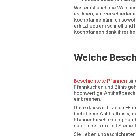
Weiter ist auch die Wahl ei
es Ihnen, auf verschieden
Kochpfanne nämlich sowohl 
erhitzt extrem schnell und h
Kochpfannen dank ihrer he
Welche Beschi
Beschichtete Pfannen
sin
Pfannkuchen und Blinis geh
hochwertige Antihaftbeschi
einbrennen.
Die exklusive Titanium-For
bietet eine Antihaftbasis, 
Pfannenbeschichtung darübe
natürliche Look mit Steinef
Sie lieben unbeschichteten