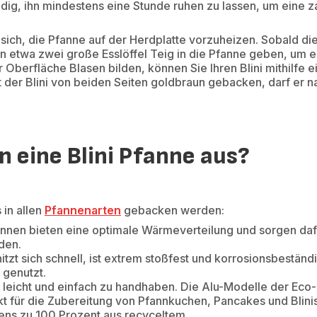
dig, ihn mindestens eine Stunde ruhen zu lassen, um eine za
sich, die Pfanne auf der Herdplatte vorzuheizen. Sobald die
nn etwa zwei große Esslöffel Teig in die Pfanne geben, um e
r Oberfläche Blasen bilden, können Sie Ihren Blini mithilfe 
 der Blini von beiden Seiten goldbraun gebacken, darf er n
 eine Blini Pfanne aus?
 in allen
Pfannenarten
gebacken werden:
nnen bieten eine optimale Wärmeverteilung und sorgen daf
den.
itzt sich schnell, ist extrem stoßfest und korrosionsbeständi
genutzt.
 leicht und einfach zu handhaben. Die Alu-Modelle der Eco
kt für die Zubereitung von Pfannkuchen, Pancakes und Blini
ens zu 100 Prozent aus recyceltem