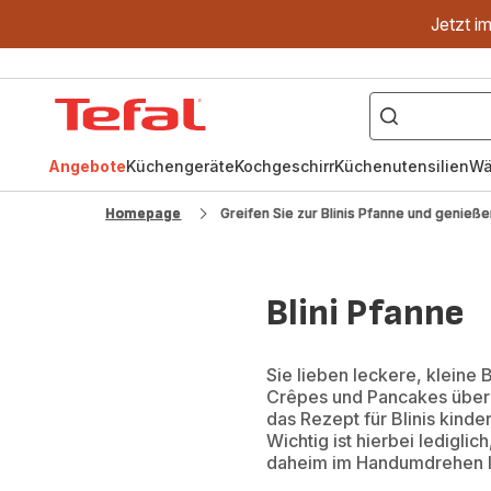
Jetzt i
["OptiGrill","Easy
Fry","Pfanne"]
Tefal
Homepage
Angebote
Küchengeräte
Kochgeschirr
Küchenutensilien
Wä
Homepage
Greifen Sie zur Blinis Pfanne und genieße
Blini Pfanne
Sie lieben leckere, kleine 
Crêpes und Pancakes überz
das Rezept für Blinis kinde
Wichtig ist hierbei ledigli
daheim im Handumdrehen lec