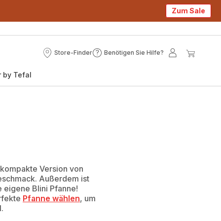
Zum Sale
Store-Finder
Benötigen Sie Hilfe?
Store-
Benötigen
Mein
Mein
Finder
Sie
Konto
Waren
 by Tefal
Hilfe?
ie kompakte Version von
Geschmack. Außerdem ist
e eigene Blini Pfanne!
erfekte
Pfanne wählen
, um
.