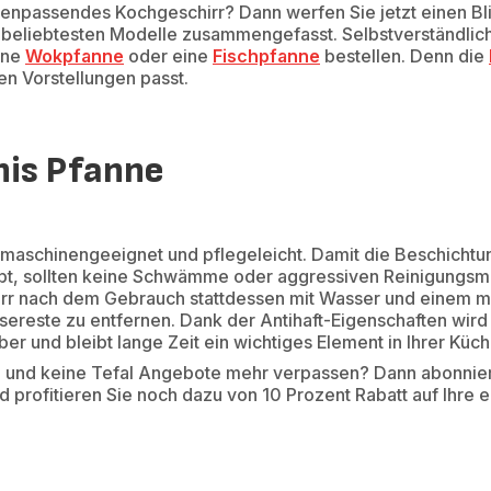
npassendes Kochgeschirr? Dann werfen Sie jetzt einen Bli
ie beliebtesten Modelle zusammengefasst. Selbstverständlic
lne
Wokpfanne
oder eine
Fischpfanne
bestellen. Denn die
en Vorstellungen passt.
inis Pfanne
lmaschinengeeignet und pflegeleicht. Damit die Beschichtu
ibt, sollten keine Schwämme oder aggressiven Reinigungsm
irr nach dem Gebrauch stattdessen mit Wasser und einem mi
sereste zu entfernen. Dank der Antihaft-Eigenschaften wird
 und bleibt lange Zeit ein wichtiges Element in Ihrer Küch
 und keine Tefal Angebote mehr verpassen? Dann abonnier
 profitieren Sie noch dazu von 10 Prozent Rabatt auf Ihre e