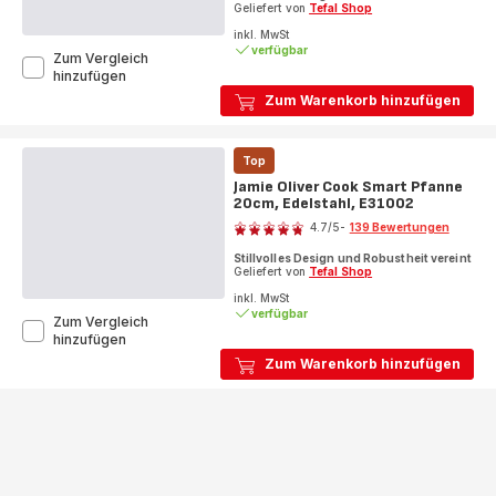
Geliefert von
Tefal Shop
inkl. MwSt
verfügbar
Zum Vergleich
Jamie
hinzufügen
Oliver
Zum Warenkorb hinzufügen
Cook
Smart
Pfanne
Top
24
cm,
Jamie Oliver Cook Smart Pfanne
Edelstahl,
20cm, Edelstahl, E31002
Bewertung
E31004
4.7
/5
-
139 Bewertungen
ratings.4.7
Stillvolles Design und Robustheit vereint
Geliefert von
Tefal Shop
inkl. MwSt
verfügbar
Zum Vergleich
Jamie
hinzufügen
Oliver
Zum Warenkorb hinzufügen
Cook
Smart
Pfanne
20cm,
Edelstahl,
E31002