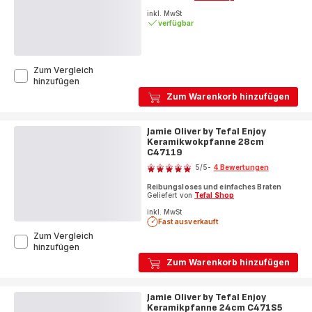
inkl. MwSt
verfügbar
Zum Vergleich
Jamie
hinzufügen
Oliver
Zum Warenkorb hinzufügen
Smart
Cook
Keramikpfanne
Jamie Oliver by Tefal Enjoy
24cm
Keramikwokpfanne 28cm
H882S2
C47119
Bewertung
5
/5
-
4 Bewertungen
Bewertung
Reibungsloses und einfaches Braten
mit
Geliefert von
Tefal Shop
5
inkl. MwSt
Sternen
Fast ausverkauft
(Durchschnitt)
Zum Vergleich
Jamie
hinzufügen
Oliver
Zum Warenkorb hinzufügen
by
Tefal
Enjoy
Jamie Oliver by Tefal Enjoy
Keramikwokpfanne
Keramikpfanne 24cm C471S5
Bewertung