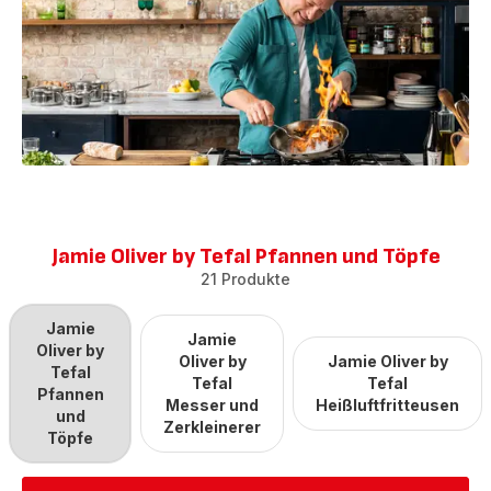
Jamie Oliver by Tefal Pfannen und Töpfe​
21 Produkte
Jamie
Jamie
Oliver by
Oliver by
Jamie Oliver by
Tefal
Tefal
Tefal
Pfannen
Messer und
Heißluftfritteusen​
und
Zerkleinerer​
Töpfe​