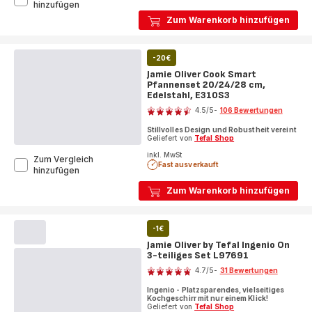
Jamie
hinzufügen
Oliver
Zum Warenkorb hinzufügen
by
Tefal
Cook
-20€
Smart
Pfannenset
Jamie Oliver Cook Smart
24/28cm,
Pfannenset 20/24/28 cm,
E311S2
Edelstahl, E310S3
Bewertung
4.5
/5
-
106 Bewertungen
ratings.4.5
Stillvolles Design und Robustheit vereint
Geliefert von
Tefal Shop
inkl. MwSt
Zum Vergleich
Fast ausverkauft
Jamie
hinzufügen
Oliver
Zum Warenkorb hinzufügen
Cook
Smart
Pfannenset
20/24/28
-1€
cm,
Jamie Oliver by Tefal Ingenio On
Edelstahl,
3-teiliges Set L97691
Bewertung
E310S3
4.7
/5
-
31 Bewertungen
ratings.4.7
Ingenio - Platzsparendes, vielseitiges
Kochgeschirr mit nur einem Klick!
Geliefert von
Tefal Shop