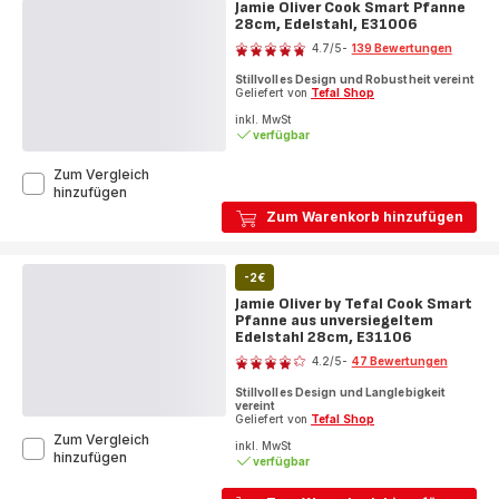
Jamie Oliver Cook Smart Pfanne
Keramikpfanne
28cm, Edelstahl, E31006
Bewertung
28cm
4.7
/5
-
139 Bewertungen
C47106
ratings.4.7
Stillvolles Design und Robustheit vereint
Geliefert von
Tefal Shop
inkl. MwSt
verfügbar
Zum Vergleich
Jamie
hinzufügen
Oliver
Zum Warenkorb hinzufügen
Cook
Smart
Pfanne
-2€
28cm,
Edelstahl,
Jamie Oliver by Tefal Cook Smart
E31006
Pfanne aus unversiegeltem
Edelstahl 28cm, E31106
Bewertung
4.2
/5
-
47 Bewertungen
ratings.4.2
Stillvolles Design und Langlebigkeit
vereint
Geliefert von
Tefal Shop
Zum Vergleich
inkl. MwSt
Jamie
hinzufügen
verfügbar
Oliver
by