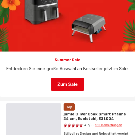
Summer Sale
Entdecken Sie eine große Auswahl an Bestseller jetzt im Sale.
Zum Sale
Top
Jamie Oliver Cook Smart Pfanne
24 cm, Edelstahl, E31004
Bewertung
4.7
/5
-
139 Bewertungen
ratings.4.7
Stillvolles Design und Robustheit vereint