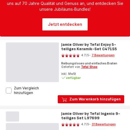
uns auf 70 Jahre Qualität und Genuss an, und entdecken Sie
unsere Jubiläums‑Bundles!
Jetzt entdecken
Jamie Oliver by Tefal Enjoy 5-
teiliges Keramik-Set C471S5
Bewertung
4.7
/5
-
7 Bewertungen
ratings.4.7
Reibungsloses und einfaches Braten
Geliefert von
Tefal Shop
inkl. MwSt
verfügbar
Zum Vergleich
Jamie
hinzufügen
Oliver
Zum Warenkorb hinzufügen
by
Tefal
Enjoy
Jamie Oliver by Tefal Ingenio 9-
5-
teiliges Set L97699
Bewertung
teiliges
4.7
/5
-
31 Bewertungen
Keramik-
ratings.4.7
Set