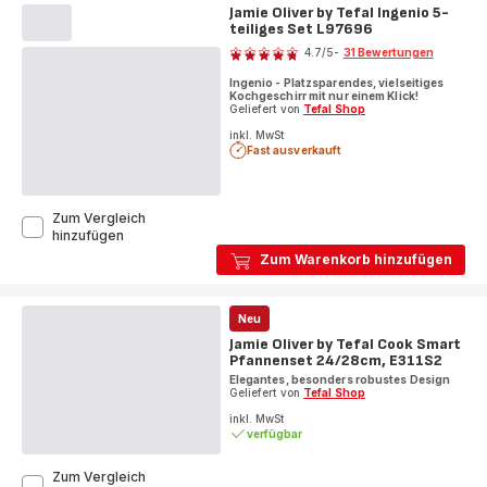
Everyday
Jamie Oliver by Tefal Ingenio 5-
Kitchen
teiliges Set L97696
Bewertung
7-
4.7
/5
-
31 Bewertungen
teiliges
ratings.4.7
Topf-
Ingenio - Platzsparendes, vielseitiges
und
Kochgeschirr mit nur einem Klick!
Pfannenset,
Geliefert von
Tefal Shop
E321S7
inkl. MwSt
Fast ausverkauft
Zum Vergleich
Jamie
hinzufügen
Oliver
Zum Warenkorb hinzufügen
by
Tefal
Ingenio
Neu
5-
teiliges
Jamie Oliver by Tefal Cook Smart
Set
Pfannenset 24/28cm, E311S2
L97696
Elegantes, besonders robustes Design
Geliefert von
Tefal Shop
inkl. MwSt
verfügbar
Zum Vergleich