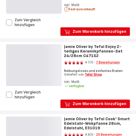
inkl. MwSt
Fast ausverkauft
Zum Vergleich
Jamie
hinzufügen
Oliver
Zum Warenkorb hinzufügen
by
Tefal
Ingenio
Jamie Oliver by Tefal Enjoy 2-
On
teiliges Keramikpfannen-Set
3-
24/28cm C471S2
Bewertung
teiliges
4.7
/5
-
7 Bewertungen
Set
ratings.4.7
L97691
Reibungsloses und einfaches Braten
Geliefert von
Tefal Shop
inkl. MwSt
verfügbar
Zum Vergleich
Jamie
hinzufügen
Oliver
Zum Warenkorb hinzufügen
by
Tefal
Enjoy
Jamie Oliver by Tefal Cook' Smart
2-
Edelstahl-Wokpfanne 28cm,
teiliges
Edelstahl, E31019
Bewertung
Keramikpfannen-
4.9
/5
-
20 Bewertungen
Set