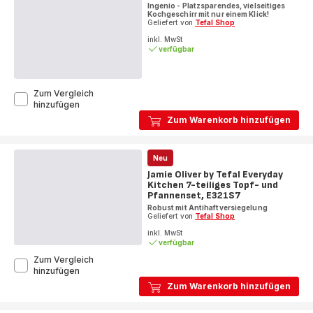
Ingenio - Platzsparendes, vielseitiges
C471S5
Kochgeschirr mit nur einem Klick!
Geliefert von
Tefal Shop
inkl. MwSt
verfügbar
Zum Vergleich
Jamie
hinzufügen
Oliver
Zum Warenkorb hinzufügen
by
Tefal
Ingenio
Neu
9-
teiliges
Jamie Oliver by Tefal Everyday
Set
Kitchen 7-teiliges Topf- und
L97699
Pfannenset, E321S7
Robust mit Antihaftversiegelung
Geliefert von
Tefal Shop
inkl. MwSt
verfügbar
Zum Vergleich
Jamie
hinzufügen
Oliver
Zum Warenkorb hinzufügen
by
Tefal