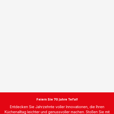
Feiern Sie 70 Jahre Tefal!
Entdecken Sie Jahrzehnte voller Innovationen, die Ihren
Küchenalltag leichter und genussvoller machen. Stoßen Sie mit