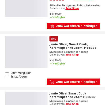
ratings.4.9
24/28cm
Stillvolles Design und Robustheit vereint
C471S2
Geliefert von
Tefal Shop
inkl. MwSt
verfügbar
Zum Warenkorb hinzufügen
Neu
Jamie Oliver, Smart Cook,
Keramikpfanne 28cm, H8822S
Müheloses & einfaches Kochen
Geliefert von
Tefal Shop
inkl. MwSt
verfügbar
Zum Vergleich
Jamie
hinzufügen
Oliver,
Zum Warenkorb hinzufügen
Smart
Cook,
Keramikpfanne
Jamie Oliver Smart Cook
28cm,
Keramikpfanne 24cm H882S2
H8822S
Müheloses & einfaches Kochen
Geliefert von
Tefal Shop