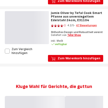
Zum Warenkorb hinzufügen
Tefal
Cook
Smart
Jamie Oliver by Tefal Cook Smart
Pfanne
Pfanne aus unversiegeltem
aus
Edelstahl 24cm, E31104
Bewertung
unversiegeltem
Edelstahl
4.2
/5
-
47 Bewertungen
ratings.4.2
28cm,
Stillvolles Design und Robustheit vereint
E31106
Geliefert von
Tefal Shop
inkl. MwSt
verfügbar
Zum Vergleich
Jamie
hinzufügen
Oliver
Zum Warenkorb hinzufügen
by
Tefal
Cook
Smart
Pfanne
aus
unversiegeltem
Kluge Wahl für Gerichte, die guttun
Edelstahl
24cm,
E31104