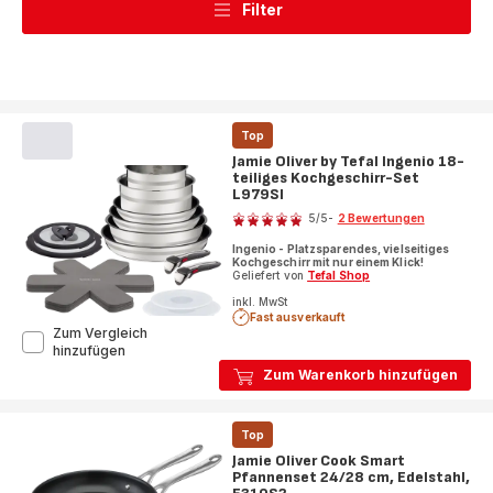
Filter
Top
Jamie Oliver by Tefal Ingenio 18-
teiliges Kochgeschirr-Set
L979SI
Bewertung
5
/5
-
2 Bewertungen
Bewertung
Ingenio - Platzsparendes, vielseitiges
mit
Kochgeschirr mit nur einem Klick!
5
Geliefert von
Tefal Shop
Sternen
inkl. MwSt
Fast ausverkauft
(Durchschnitt)
Zum Vergleich
Jamie
hinzufügen
Oliver
Zum Warenkorb hinzufügen
by
Tefal
Ingenio
Top
18-
teiliges
Jamie Oliver Cook Smart
Kochgeschirr-
Pfannenset 24/28 cm, Edelstahl,
Set