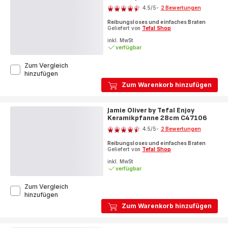
28cm
4.5
/5
-
2 Bewertungen
C47119
ratings.4.5
Reibungsloses und einfaches Braten
Geliefert von
Tefal Shop
inkl. MwSt
verfügbar
Zum Vergleich
Jamie
hinzufügen
Oliver
Zum Warenkorb hinzufügen
by
Tefal
Enjoy
Jamie Oliver by Tefal Enjoy
Keramikpfanne
Keramikpfanne 28cm C47106
Bewertung
24cm
4.5
/5
-
2 Bewertungen
C471S5
ratings.4.5
Reibungsloses und einfaches Braten
Geliefert von
Tefal Shop
inkl. MwSt
verfügbar
Zum Vergleich
Jamie
hinzufügen
Oliver
Zum Warenkorb hinzufügen
by
Tefal
Enjoy