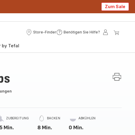
Zum Sale
Store-Finder
Benötigen Sie Hilfe?
Store-
Benötigen
Mein
Mein
Finder
Sie
Konto
Waren
 by Tefal
Hilfe?
ps
tungen
ZUBEREITUNG
BACKEN
ABKÜHLEN
5 Min.
8 Min.
0 Min.