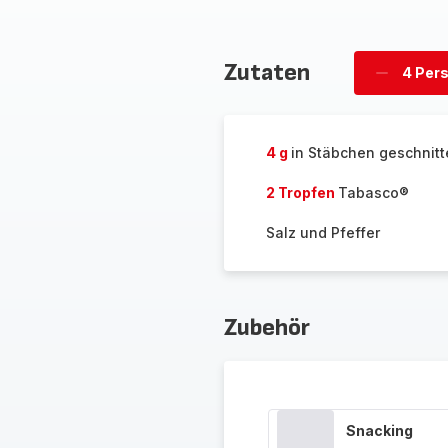
Zutaten
4 Per
Personen
löschen
4 g
in Stäbchen geschnit
2 Tropfen
Tabasco®
Salz und Pfeffer
Zubehör
Snacking