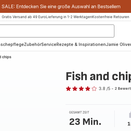
m SALE: Entdecken Sie eine große Auswahl an Bestsellern
Gratis Versand ab 49 Euro
Lieferung in 1-2 Werktagen
Kostenfreie Retouren
schepflege
Zubehör
Service
Rezepte & Inspirationen
Jamie Oliver
d chips
Fish and chi
3.8
/5
-
2 Bewer
ratings.3.8
GESAMTZEIT
23 Min.
1