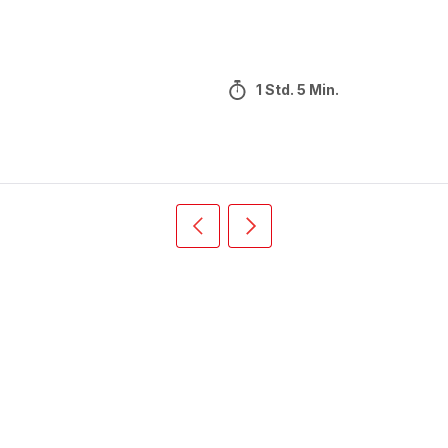
1 Std. 5 Min.
Vorherige
Weiter
Recipe
Recipe
card
card
slider
slider