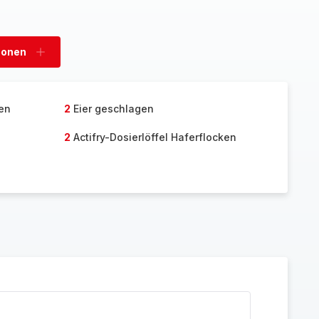
sonen
Personen
hinzufügen
ten
2
Eier geschlagen
2
Actifry-Dosierlöffel Haferflocken