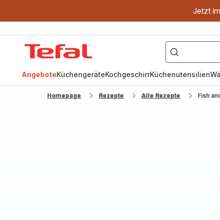
Jetzt i
["OptiGrill","Easy
Fry","Pfanne"]
Tefal
Homepage
Angebote
Küchengeräte
Kochgeschirr
Küchenutensilien
Wä
Homepage
Rezepte
Alle Rezepte
Fish an