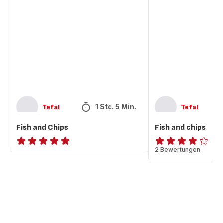
and
and
Chips
chips
1 Std. 5 Min.
Tefal
Tefal
Fish and Chips
Fish and chips
ratings.NaN
ratings.3.8
2 Bewertungen