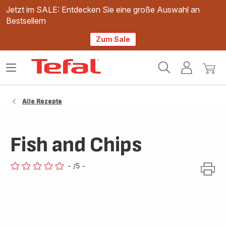
Jetzt im SALE: Entdecken Sie eine große Auswahl an
Bestsellern
Zum Sale
Tefal
Das
Mein
Mein
Homepage
Menü
Konto
Waren
öffnen
Alle Rezepte
Fish and Chips
-
/5
-
ratings.0