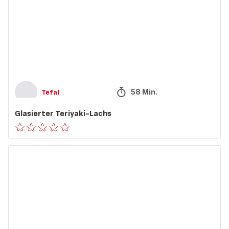
58 Min.
Tefal
Glasierter Teriyaki-Lachs
ratings.0
Blaubeer-
Crumble