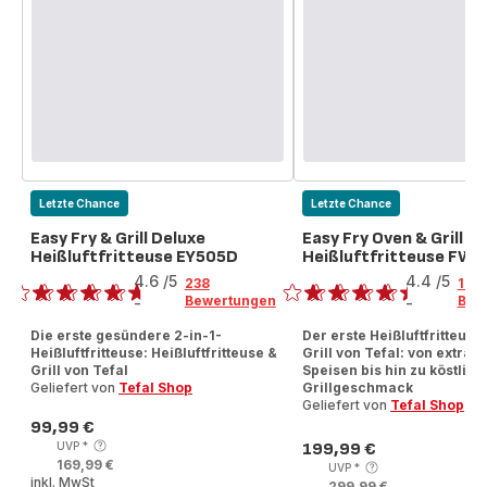
Letzte Chance
Letzte Chance
Easy Fry & Grill Deluxe
Easy Fry Oven & Grill
Heißluftfritteuse EY505D
Heißluftfritteuse FW
Bewertung
Bewertung
4.6
/5
4.4
/5
238
142
Bewertungen
Bew
-
-
ratings.4.6
ratings.4.4
Die erste gesündere 2-in-1-
Der erste Heißluftfritteus
Heißluftfritteuse: Heißluftfritteuse &
Grill von Tefal: von extra 
Grill von Tefal
Speisen bis hin zu köstlic
Geliefert von
Tefal Shop
Grillgeschmack
Geliefert von
Tefal Shop
99,99 €
Preis
UVP
*
199,99 €
Preis
169,99 €
UVP
*
inkl. MwSt
299,99 €