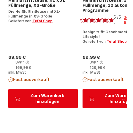
Heißluftfritteuse, XL 7,5 L
Heißluftfritteuse, 5 L
Füllmenge, XS-Größe
Füllmenge, 10 automa
Programme
Die Heißluftfritteuse mit XL-
Bewertung
Füllmenge in XS-Größe
5
/5
30
Geliefert von
Tefal Shop
Bew
-
Bewertung
mit
Design trifft Geschmack: 
Lifestyle!
5
Geliefert von
Tefal Shop
Sternen
(Durchschnitt)
89,99 €
89,99 €
Preis
Preis
UVP
*
UVP
*
169,99 €
129,99 €
inkl. MwSt
inkl. MwSt
Fast ausverkauft
Fast ausverkauft
Zum Warenkorb
Zum Warenk
hinzufügen
hinzufüge