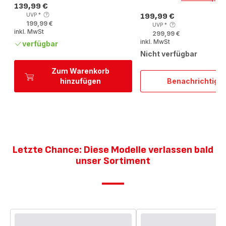
139,99 €
Preis
UVP
*
199,99 €
Preis
199,99 €
UVP
*
inkl. MwSt
299,99 €
inkl. MwSt
verfügbar
Nicht verfügbar
Zum Warenkorb
hinzufügen
Benachrichtigu
Easy
Fry
Oven
&
Grill
Heißlu
FW50
Letzte Chance: Diese Modelle verlassen bald
unser Sortiment