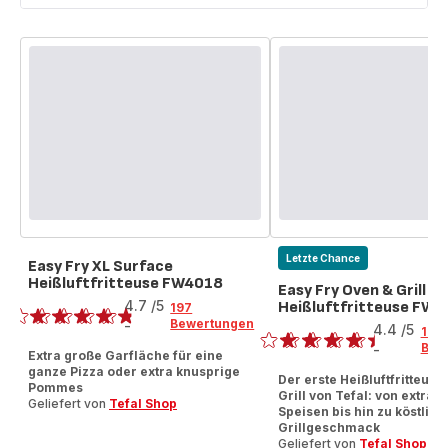
Letzte Chance
Easy Fry XL Surface
Heißluftfritteuse FW4018
Bewertung
Easy Fry Oven & Grill
4.7
/5
Heißluftfritteuse FW
197
Bewertung
Bewertungen
-
4.4
/5
142
ratings.4.7
Bew
-
Extra große Garfläche für eine
ratings.4.4
ganze Pizza oder extra knusprige
Der erste Heißluftfritteus
Pommes
Grill von Tefal: von extra 
Geliefert von
Tefal Shop
Speisen bis hin zu köstlic
Grillgeschmack
Geliefert von
Tefal Shop