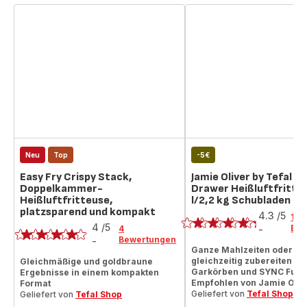
Neu
Top
-5€
Easy Fry Crispy Stack,
Jamie Oliver by Tefal Du
Doppelkammer-
Drawer Heißluftfritteu
Heißluftfritteuse,
l/2,2 kg Schubladen
Bewertung
platzsparend und kompakt
Bewertung
4.3
/5
12
4
/5
Bew
4
-
ratings.4.3
Bewertungen
-
Bewertung
Ganze Mahlzeiten oder 2 
mit
gleichzeitig zubereiten da
Gleichmäßige und goldbraune
Garkörben und SYNC Funkt
Ergebnisse in einem kompakten
4
Empfohlen von Jamie Oliv
Format
Sternen
Geliefert von
Tefal Shop
Geliefert von
Tefal Shop
(Durchschnitt)