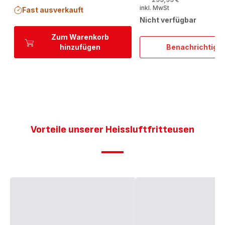
inkl. MwSt
Fast ausverkauft
Nicht verfügbar
Zum Warenkorb
hinzufügen
Benachrichtigu
Easy
Fry
Oven
&
Grill
Heißlu
FW50
Vorteile unserer Heissluftfritteusen