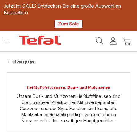
Jetzt im SALE: Entdecken Sie eine große Auswahl an
Bestsellern
Zum Sale
Tefal
Das
Mein
Mein
Homepage
Menü
Konto
Waren
öffnen
Homepage
Heißluftfritteusen: Dual- und Multizonen
Unsere Dual- und Multizonen Heißluftfritteusen sind
die ultimativen Alleskönner. Mit zwei separaten
Garzonen und der Sync Funktion sind komplette
Mahlzeiten gleichzeitig fertig – von knusprigen
Vorspeisen bis hin zu saftigen Hauptgerichten.