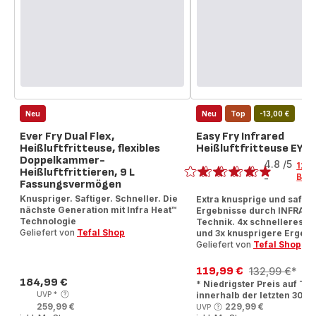
Neu
Neu
Top
-13,00 €
Ever Fry Dual Flex,
Easy Fry Infrared
Heißluftfritteuse, flexibles
Heißluftfritteuse EY8
Bewertung
Doppelkammer-
4.8
/5
126
Heißluftfrittieren, 9 L
Bew
-
Fassungsvermögen
ratings.4.8
Knuspriger. Saftiger. Schneller. Die
Extra knusprige und saftig
nächste Generation mit Infra Heat™
Ergebnisse durch INFRAR
Technologie
Technik. 4x schnelleres A
Geliefert von
Tefal Shop
und 3x knusprigere Ergebn
Geliefert von
Tefal Shop
119,99 €
132,99 €
*
Ermäßigter
Erstes
184,99 €
* Niedrigster Preis auf Tef
Preis
Preis
Angebot
UVP
*
innerhalb der letzten 30 T
259,99 €
229,99 €
UVP