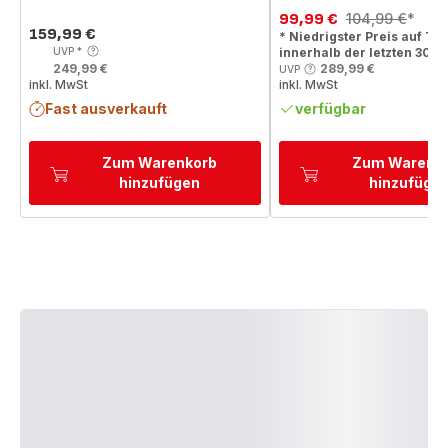
99,99 €
104,99 €
*
Ermäßigter
Erstes
159,99 €
* Niedrigster Preis auf Tef
Preis
Preis
Angebot
UVP
*
innerhalb der letzten 30 T
249,99 €
289,99 €
UVP
inkl. MwSt
inkl. MwSt
Fast ausverkauft
verfügbar
Zum Warenkorb
Zum Warenk
hinzufügen
hinzufüge