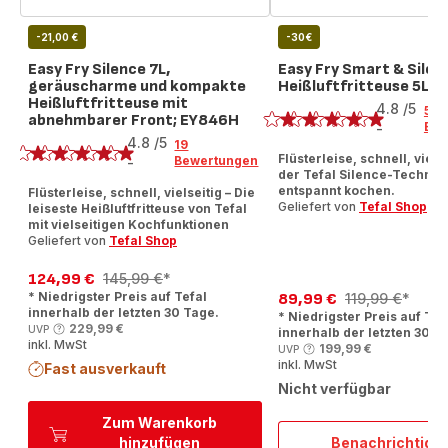
-21,00 €
-30€
Easy Fry Silence 7L,
Easy Fry Smart & Silen
geräuscharme und kompakte
Heißluftfritteuse 5L, 
Bewertung
Heißluftfritteuse mit
4.8
/5
54
abnehmbarer Front; EY846H
Bewertung
Bew
-
ratings.4.8
4.8
/5
19
Flüsterleise, schnell, vielse
Bewertungen
-
ratings.4.8
der Tefal Silence-Technol
entspannt kochen.
Flüsterleise, schnell, vielseitig – Die
Geliefert von
Tefal Shop
leiseste Heißluftfritteuse von Tefal
mit vielseitigen Kochfunktionen
Geliefert von
Tefal Shop
124,99 €
145,99 €
*
Ermäßigter
Erstes
* Niedrigster Preis auf Tefal
89,99 €
119,99 €
*
Preis
Angebot
Ermäßigter
Erstes
innerhalb der letzten 30 Tage.
* Niedrigster Preis auf Tef
Preis
Angebot
229,99 €
UVP
innerhalb der letzten 30 T
inkl. MwSt
199,99 €
UVP
inkl. MwSt
Fast ausverkauft
Nicht verfügbar
Zum Warenkorb
hinzufügen
Benachrichtigu