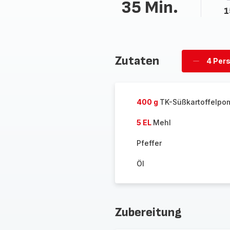
35 Min.
1
Zutaten
4 Per
Personen
löschen
400 g
TK-Süßkartoffelp
5 EL
Mehl
Pfeffer
Öl
Zubereitung