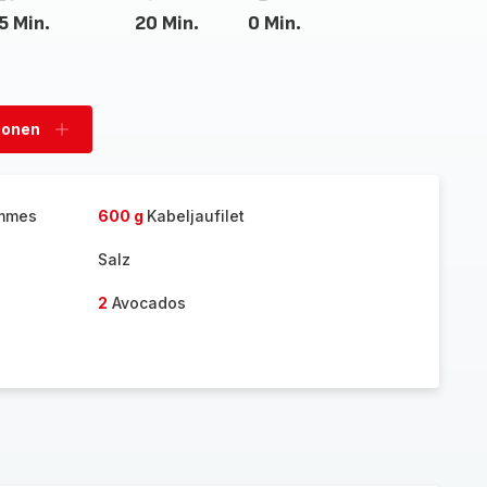
5 Min.
20 Min.
0 Min.
sonen
Personen
hinzufügen
ommes
600 g
Kabeljaufilet
Salz
2
Avocados