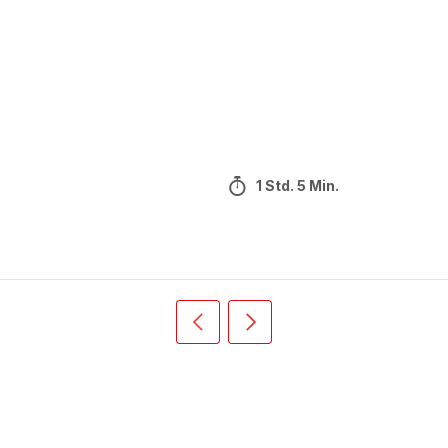
1 Std. 5 Min.
Vorherige
Weiter
Recipe
Recipe
card
card
slider
slider