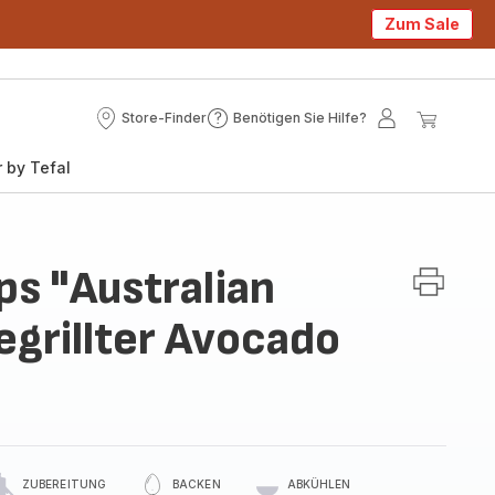
Zum Sale
Store-Finder
Benötigen Sie Hilfe?
Store-
Benötigen
Mein
Mein
Finder
Sie
Konto
Waren
 by Tefal
Hilfe?
ps "Australian
egrillter Avocado
ZUBEREITUNG
BACKEN
ABKÜHLEN