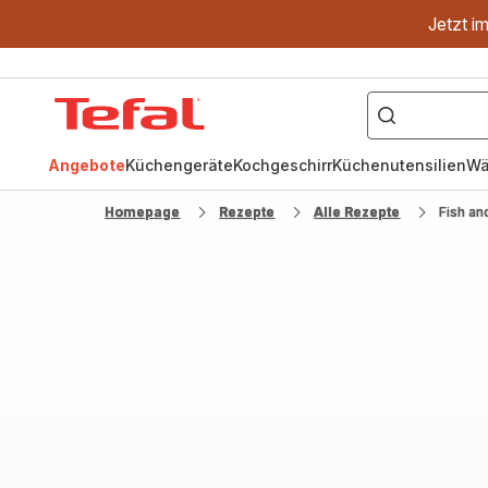
Jetzt i
["OptiGrill","Easy
Fry","Pfanne"]
Tefal
Homepage
Angebote
Küchengeräte
Kochgeschirr
Küchenutensilien
Wä
Homepage
Rezepte
Alle Rezepte
Fish an