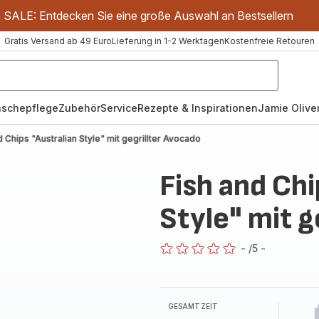
m SALE: Entdecken Sie eine große Auswahl an Bestsellern
Gratis Versand ab 49 Euro
Lieferung in 1-2 Werktagen
Kostenfreie Retouren
schepflege
Zubehör
Service
Rezepte & Inspirationen
Jamie Oliver
d Chips "Australian Style" mit gegrillter Avocado
Fish and Chi
Style" mit g
-
/5
-
ratings.0
GESAMTZEIT