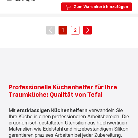
Inspiration
Zum Warenkorb hinzufügen
Silikon-
Backlöffel
1
2
navigation.pagination.actions.prev
-
-
navigation.pagination.
navigation.pagination.a11y.page
navigation.pagination.a11y.
Professionelle Küchenhelfer für Ihre
Traumküche: Qualität von Tefal
Mit
erstklassigen Küchenhelfern
verwandeln Sie
Ihre Küche in einen professionellen Arbeitsbereich. Die
ergonomisch gestalteten Utensilien aus hochwertigen
Materialien wie Edelstahl und hitzebeständigem Silikon
garantieren präzises Arbeiten bei jeder Zubereitung.