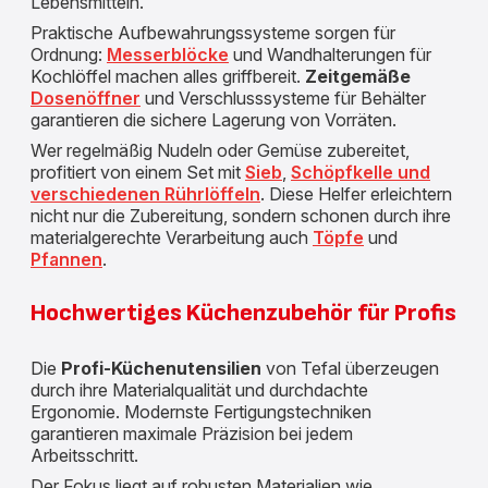
Lebensmitteln.
Praktische Aufbewahrungssysteme sorgen für
Ordnung:
Messerblöcke
und Wandhalterungen für
Kochlöffel machen alles griffbereit.
Zeitgemäße
Dosenöffner
und Verschlusssysteme für Behälter
garantieren die sichere Lagerung von Vorräten.
Wer regelmäßig Nudeln oder Gemüse zubereitet,
profitiert von einem Set mit
Sieb
,
Schöpfkelle und
verschiedenen Rührlöffeln
. Diese Helfer erleichtern
nicht nur die Zubereitung, sondern schonen durch ihre
materialgerechte Verarbeitung auch
Töpfe
und
Pfannen
.
Hochwertiges Küchenzubehör für Profis
Die
Profi-Küchenutensilien
von Tefal überzeugen
durch ihre Materialqualität und durchdachte
Ergonomie. Modernste Fertigungstechniken
garantieren maximale Präzision bei jedem
Arbeitsschritt.
Der Fokus liegt auf robusten Materialien wie