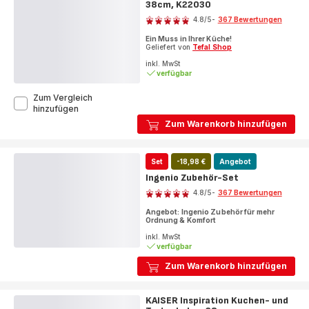
38cm, K22030
Bewertung
4.8
/5
-
367 Bewertungen
ratings.4.8
Ein Muss in Ihrer Küche!
Geliefert von
Tefal Shop
inkl. MwSt
verfügbar
Zum Vergleich
Ingenio
hinzufügen
Filzschoner
Zum Warenkorb hinzufügen
4er
Set
Ø
Set
-18,98 €
Angebot
38cm,
K22030
Ingenio Zubehör-Set
Bewertung
4.8
/5
-
367 Bewertungen
ratings.4.8
Angebot: Ingenio Zubehör für mehr
Ordnung & Komfort
inkl. MwSt
verfügbar
Zum Warenkorb hinzufügen
KAISER Inspiration Kuchen- und