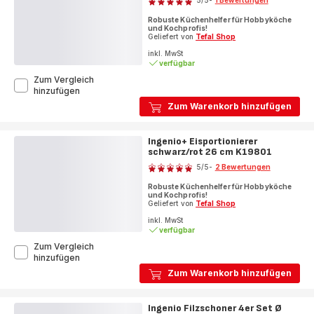
5
/5
-
1 Bewertungen
Bewertung
Robuste Küchenhelfer für Hobbyköche
mit
und Kochprofis!
5
Geliefert von
Tefal Shop
Sternen
inkl. MwSt
verfügbar
(Durchschnitt)
Zum Vergleich
Ingenio+
hinzufügen
Knoblauchpresse
Zum Warenkorb hinzufügen
K19907
Ingenio+ Eisportionierer
schwarz/rot 26 cm K19801
Bewertung
5
/5
-
2 Bewertungen
Bewertung
Robuste Küchenhelfer für Hobbyköche
mit
und Kochprofis!
5
Geliefert von
Tefal Shop
Sternen
inkl. MwSt
verfügbar
(Durchschnitt)
Zum Vergleich
Ingenio+
hinzufügen
Eisportionierer
Zum Warenkorb hinzufügen
schwarz/rot
26
cm
Ingenio Filzschoner 4er Set Ø
K19801