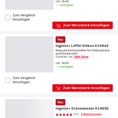
Sternen
inkl. MwSt
verfügbar
(Durchschnitt)
Zum Vergleich
Ingenio+
hinzufügen
Pizzamesser
Zum Warenkorb hinzufügen
K19903
Neu
Ingenio+ Löffel Silikon K19845
Robuste Küchenhelfer für Hobbyköche
und Kochprofis!
Geliefert von
Tefal Shop
inkl. MwSt
verfügbar
Zum Vergleich
Ingenio+
hinzufügen
Löffel
Zum Warenkorb hinzufügen
Silikon
K19845
Neu
Ingenio+ Schneebesen K19805
Bewertung
5
/5
-
2 Bewertungen
Bewertung