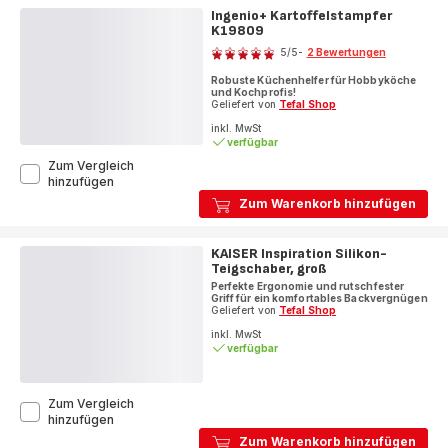
cm
Ingenio+ Kartoffelstampfer
K19848
K19809
Bewertung
5
/5
-
2 Bewertungen
Bewertung
Robuste Küchenhelfer für Hobbyköche
mit
und Kochprofis!
5
Geliefert von
Tefal Shop
Sternen
inkl. MwSt
verfügbar
(Durchschnitt)
Zum Vergleich
Ingenio+
hinzufügen
Kartoffelstampfer
Zum Warenkorb hinzufügen
K19809
KAISER Inspiration Silikon-
Teigschaber, groß
Perfekte Ergonomie und rutschfester
Griff für ein komfortables Backvergnügen
Geliefert von
Tefal Shop
inkl. MwSt
verfügbar
Zum Vergleich
KAISER
hinzufügen
Inspiration
Zum Warenkorb hinzufügen