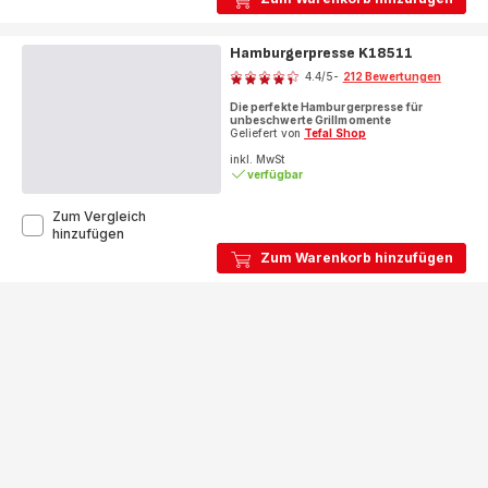
Grün
Hamburgerpresse K18511
Bewertung
4.4
/5
-
212 Bewertungen
ratings.4.4
Die perfekte Hamburgerpresse für
unbeschwerte Grillmomente
Geliefert von
Tefal Shop
inkl. MwSt
verfügbar
Zum Vergleich
Hamburgerpresse
hinzufügen
K18511
Zum Warenkorb hinzufügen