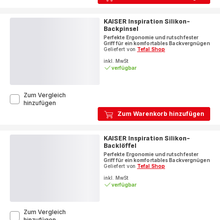
Silikon-
Teigschaber,
groß
KAISER Inspiration Silikon-
Backpinsel
Perfekte Ergonomie und rutschfester
Griff für ein komfortables Backvergnügen
Geliefert von
Tefal Shop
inkl. MwSt
verfügbar
Zum Vergleich
KAISER
hinzufügen
Inspiration
Zum Warenkorb hinzufügen
Silikon-
Backpinsel
KAISER Inspiration Silikon-
Backlöffel
Perfekte Ergonomie und rutschfester
Griff für ein komfortables Backvergnügen
Geliefert von
Tefal Shop
inkl. MwSt
verfügbar
Zum Vergleich
KAISER
hinzufügen