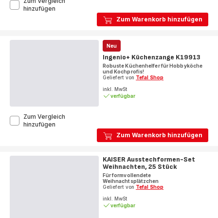
Zum Vergleich
Ingenio+
hinzufügen
Universalreibe
Zum Warenkorb hinzufügen
K19910
Neu
Ingenio+ Küchenzange K19913
Robuste Küchenhelfer für Hobbyköche
und Kochprofis!
Geliefert von
Tefal Shop
inkl. MwSt
verfügbar
Zum Vergleich
Ingenio+
hinzufügen
Küchenzange
Zum Warenkorb hinzufügen
K19913
KAISER Ausstechformen-Set
Weihnachten, 25 Stück
Für formvollendete
Weihnachtsplätzchen
Geliefert von
Tefal Shop
inkl. MwSt
verfügbar