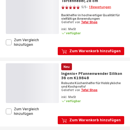
Tortenheber, 28 cm
Bewertung
5
/5
-
1 Bewertungen
Bewertung
Backhelfer in hochwertiger Qualität für
mit
vielfältige Anwendungen
5
Geliefert von
Tefal Shop
Sternen
inkl. MwSt
verfügbar
(Durchschnitt)
Zum Vergleich
KAISER
hinzufügen
Inspiration
Zum Warenkorb hinzufügen
Kuchen-
und
Tortenheber,
Neu
28
cm
Ingenio+ Pfannenwender Silikon
36 cm K19848
Robuste Küchenhelfer für Hobbyköche
und Kochprofis!
Geliefert von
Tefal Shop
inkl. MwSt
verfügbar
Zum Vergleich
Ingenio+
hinzufügen
Pfannenwender
Zum Warenkorb hinzufügen
Silikon
36