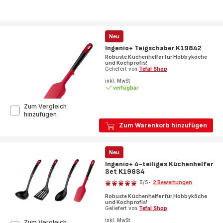
Neu
Ingenio+ Teigschaber K19842
Robuste Küchenhelfer für Hobbyköche
und Kochprofis!
Geliefert von
Tefal Shop
inkl. MwSt
verfügbar
Zum Vergleich
Ingenio+
hinzufügen
Teigschaber
Zum Warenkorb hinzufügen
K19842
Neu
Ingenio+ 4-teiliges Küchenhelfer
Set K198S4
Bewertung
5
/5
-
2 Bewertungen
Bewertung
Robuste Küchenhelfer für Hobbyköche
mit
und Kochprofis!
5
Geliefert von
Tefal Shop
Sternen
inkl. MwSt
Zum Vergleich