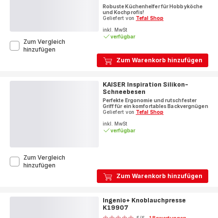
Robuste Küchenhelfer für Hobbyköche
mit
und Kochprofis!
5
Geliefert von
Tefal Shop
Sternen
inkl. MwSt
verfügbar
(Durchschnitt)
Zum Vergleich
Ingenio+
hinzufügen
Schneebesen
Zum Warenkorb hinzufügen
K19805
KAISER Inspiration Silikon-
Schneebesen
Perfekte Ergonomie und rutschfester
Griff für ein komfortables Backvergnügen
Geliefert von
Tefal Shop
inkl. MwSt
verfügbar
Zum Vergleich
KAISER
hinzufügen
Inspiration
Zum Warenkorb hinzufügen
Silikon-
Schneebesen
Ingenio+ Knoblauchpresse
K19907
Bewertung