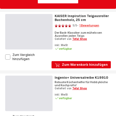
KAISER Inspiration Teigausroller
Buchenholz, 25 cm
Bewertung
5
/5
-
1 Bewertungen
Bewertung
Der Back-Klassiker zum mühelosen
mit
Ausrollen jeden Teigs
5
Geliefert von
Tefal Shop
Sternen
inkl. MwSt
verfügbar
(Durchschnitt)
Zum Vergleich
KAISER
hinzufügen
Inspiration
Zum Warenkorb hinzufügen
Teigausroller
Buchenholz,
25
Ingenio+ Universalreibe K19910
cm
Robuste Küchenhelfer für Hobbyköche
und Kochprofis!
Geliefert von
Tefal Shop
inkl. MwSt
verfügbar