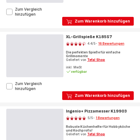
Zum Vergleich
KAISER
hinzufügen
Ausstechformen-
Zum Warenkorb hinzufügen
Set
Weihnachten,
25
XL-Grillspieße K185S7
Bewertung
Stück
4.4
/5
-
16 Bewertungen
ratings.4.4
Die perfekten Spieße für einfache
Grillmomente
Geliefert von
Tefal Shop
inkl. MwSt
verfügbar
Zum Vergleich
XL-
hinzufügen
Grillspieße
Zum Warenkorb hinzufügen
K185S7
Ingenio+ Pizzamesser K19903
Bewertung
5
/5
-
1 Bewertungen
Bewertung
Robuste Küchenhelfer für Hobbyköche
mit
und Kochprofis!
5
Geliefert von
Tefal Shop