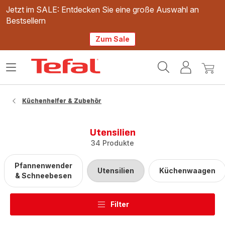
Jetzt im SALE: Entdecken Sie eine große Auswahl an
Bestsellern
Zum Sale
Tefal
Das
Mein
Mein
Homepage
Menü
Konto
Waren
öffnen
Küchenhelfer & Zubehör
Utensilien
34 Produkte
Pfannenwender
Utensilien
Küchenwaagen
& Schneebesen
Filter