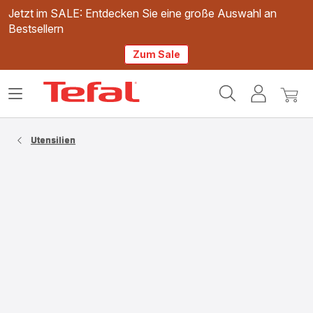
Jetzt im SALE: Entdecken Sie eine große Auswahl an
Bestsellern
Zum Sale
Tefal
Das
Mein
Mein
Homepage
Menü
Konto
Waren
öffnen
Utensilien