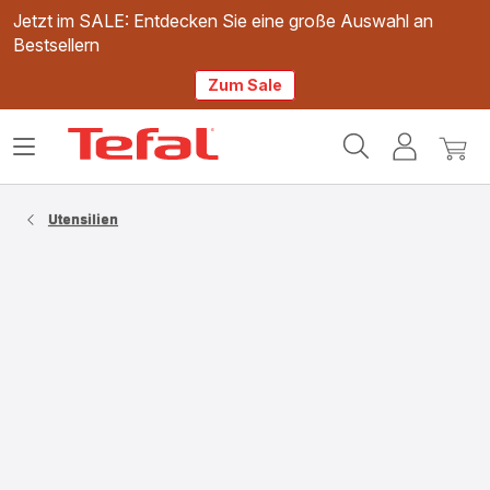
Jetzt im SALE: Entdecken Sie eine große Auswahl an
Bestsellern
Zum Sale
Tefal
Das
Mein
Mein
Homepage
Menü
Konto
Waren
öffnen
Utensilien