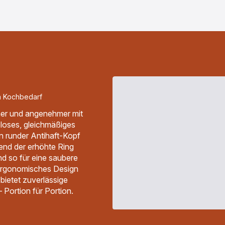
-
Eismaschine
Dolci
mit
passendem
Eisportionierer
-
179,99 €<br>
<span
class="is-
caption
is-
gen Kochbedarf
medium">inkl.
MwSt</span>
her und angenehmer mit
eloses, gleichmäßiges
in runder Antihaft-Kopf
rend der erhöhte Ring
d so für eine saubere
ergonomisches Design
bietet zuverlässige
 Portion für Portion.