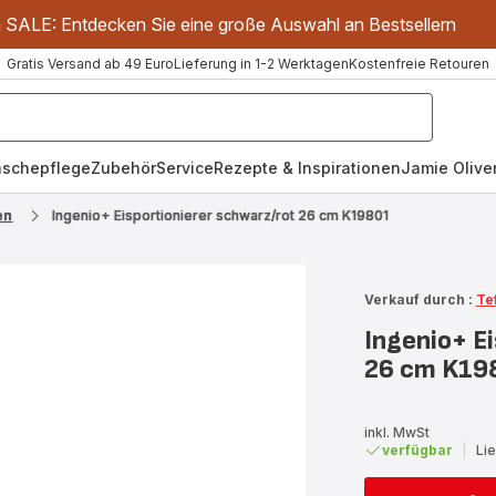
m SALE: Entdecken Sie eine große Auswahl an Bestsellern
Gratis Versand ab 49 Euro
Lieferung in 1-2 Werktagen
Kostenfreie Retouren
schepflege
Zubehör
Service
Rezepte & Inspirationen
Jamie Oliver
en
Ingenio+ Eisportionierer schwarz/rot 26 cm K19801
Verkauf durch :
Te
Ingenio+ Ei
26 cm K19
inkl. MwSt
verfügbar
|
Li