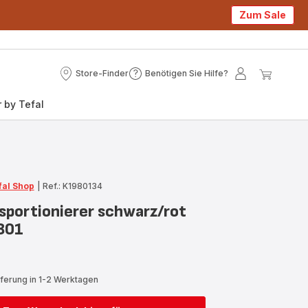
Zum Sale
Store-Finder
Benötigen Sie Hilfe?
Store-
Benötigen
Mein
Mein
Finder
Sie
Konto
Waren
 by Tefal
Hilfe?
fal Shop
|
Ref.: K1980134
sportionierer schwarz/rot
801
eferung in 1-2 Werktagen