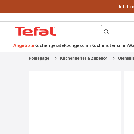
Jetzt i
["OptiGrill","Easy
Fry","Pfanne"]
Tefal
Homepage
Angebote
Küchengeräte
Kochgeschirr
Küchenutensilien
Wä
Homepage
Küchenhelfer & Zubehör
Utensili