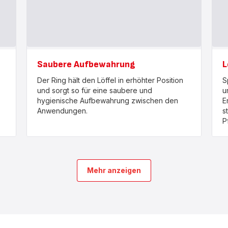
Saubere Aufbewahrung
L
Der Ring hält den Löffel in erhöhter Position
S
und sorgt so für eine saubere und
u
hygienische Aufbewahrung zwischen den
E
Anwendungen.
s
P
Mehr anzeigen