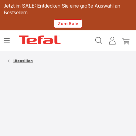
Jetzt im SALE: Entdecken Sie eine große Auswahl an
Bestsellern
Zum Sale
Tefal
Das
Mein
Mein
Homepage
Menü
Konto
Waren
öffnen
Utensilien