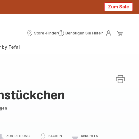
Zum Sale
Store-Finder
Benötigen Sie Hilfe?
Store-
Benötigen
Mein
Mein
Finder
Sie
Konto
Waren
 by Tefal
Hilfe?
nstückchen
ngen
ZUBEREITUNG
BACKEN
ABKÜHLEN