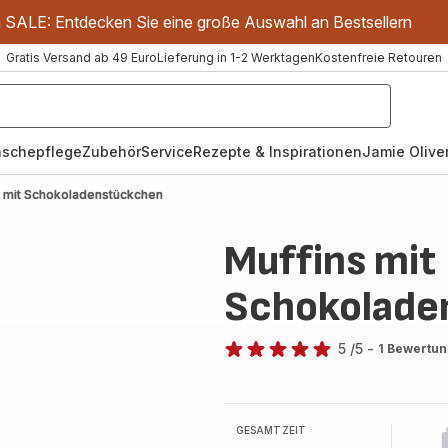
m SALE: Entdecken Sie eine große Auswahl an Bestsellern
Gratis Versand ab 49 Euro
Lieferung in 1-2 Werktagen
Kostenfreie Retouren
schepflege
Zubehör
Service
Rezepte & Inspirationen
Jamie Oliver
s mit Schokoladenstückchen
Muffins mit
Schokolade
5
/5
-
1 Bewertu
Bewertung
mit
5
Sternen
GESAMTZEIT
(Durchschnitt)