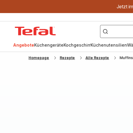
Jetzt i
["OptiGrill","Easy
Fry","Pfanne"]
Tefal
Homepage
Angebote
Küchengeräte
Kochgeschirr
Küchenutensilien
Wä
Homepage
Rezepte
Alle Rezepte
Muffin