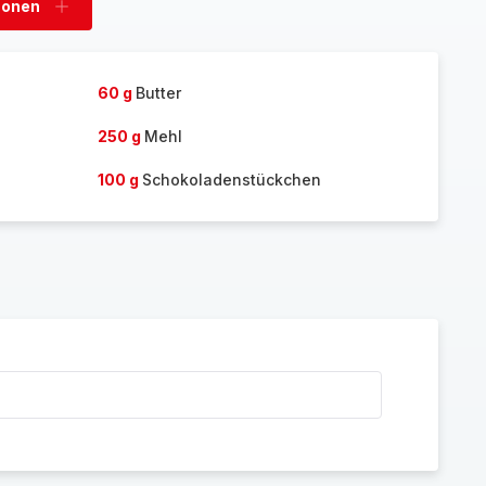
sonen
Personen
hinzufügen
60 g
Butter
250 g
Mehl
100 g
Schokoladenstückchen