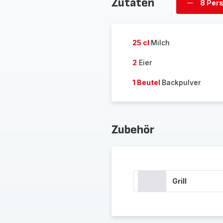
Zutaten
8 Per
Personen
löschen
25 cl
Milch
2
Eier
1 Beutel
Backpulver
Zubehör
Grill