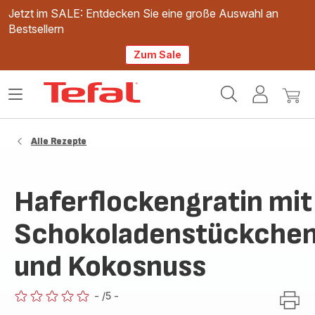
Jetzt im SALE: Entdecken Sie eine große Auswahl an
Bestsellern
Zum Sale
Tefal
Das
Mein
Mein
Homepage
Menü
Konto
Waren
öffnen
Alle Rezepte
Haferflockengratin mit
Schokoladenstückche
und Kokosnuss
-
/5
-
ratings.0