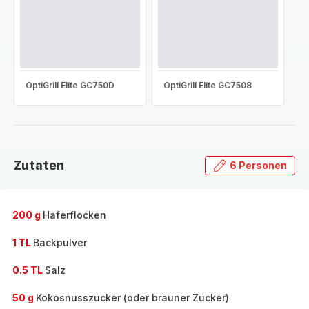
OptiGrill Elite GC750D
OptiGrill Elite GC7508
Zutaten
6 Personen
200 g
Haferflocken
1 TL
Backpulver
0.5 TL
Salz
50 g
Kokosnusszucker (oder brauner Zucker)