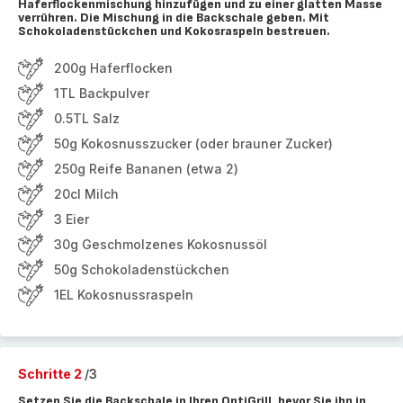
Haferflockenmischung hinzufügen und zu einer glatten Masse
verrühren. Die Mischung in die Backschale geben. Mit
Schokoladenstückchen und Kokosraspeln bestreuen.
200g Haferflocken
1TL Backpulver
0.5TL Salz
50g Kokosnusszucker (oder brauner Zucker)
250g Reife Bananen (etwa 2)
20cl Milch
3 Eier
30g Geschmolzenes Kokosnussöl
50g Schokoladenstückchen
1EL Kokosnussraspeln
Schritte 2
/3
Setzen Sie die Backschale in Ihren OptiGrill, bevor Sie ihn in