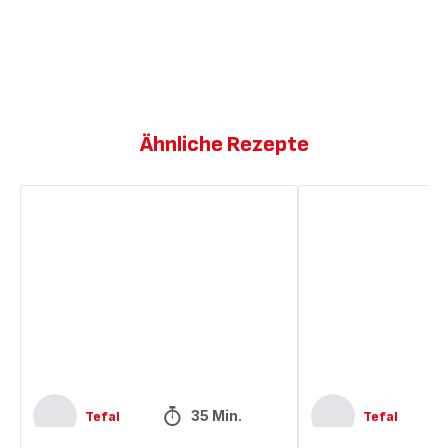
Ähnliche Rezepte
Muffins
Weihnachtsplätzche
mit
mit
Schokoladenstückchen
Schokoladenstückc
35 Min.
Tefal
Tefal