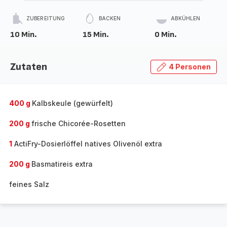
ZUBEREITUNG
BACKEN
ABKÜHLEN
10 Min.
15 Min.
0 Min.
Zutaten
4 Personen
400 g
Kalbskeule (gewürfelt)
200 g
frische Chicorée-Rosetten
1
ActiFry-Dosierlöffel natives Olivenöl extra
200 g
Basmatireis extra
feines Salz