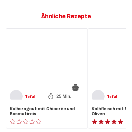
Ähnliche Rezepte
Kalbsragout
Kalbfleisch
mit
mit
Chicorée
Rahmsauce
und
und
Basmatireis
Oliven
25 Min.
Tefal
Tefal
Kalbsragout mit Chicorée und
Kalbfleisch mit R
Basmatireis
Oliven
ratings.0
ratings.NaN