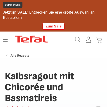
Summer Sale
Jetzt im SALE: Entdecken Sie eine große Auswahl an
Bestsellern
Zum Sale
Tefal
Das
Mein
Mein
Homepage
Menü
Konto
Waren
öffnen
Alle Rezepte
Kalbsragout mit
Chicorée und
Basmatireis