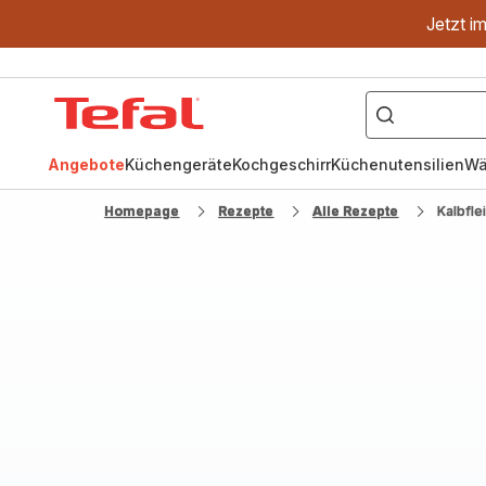
Jetzt i
["OptiGrill","Easy
Fry","Pfanne"]
Tefal
Homepage
Angebote
Küchengeräte
Kochgeschirr
Küchenutensilien
Wä
Homepage
Rezepte
Alle Rezepte
Kalbfle