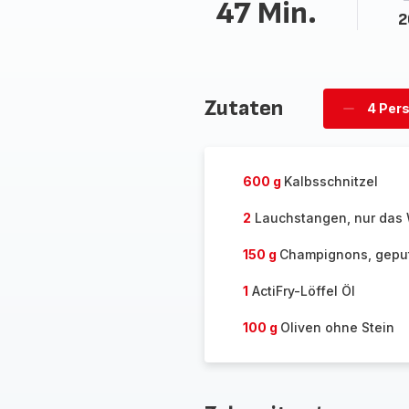
47 Min.
2
Zutaten
4 Per
Personen
löschen
600 g
Kalbsschnitzel
2
Lauchstangen, nur das
150 g
Champignons, gepu
1
ActiFry-Löffel Öl
100 g
Oliven ohne Stein