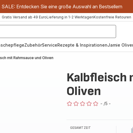
m SALE: Entdecken Sie eine große Auswahl an Bestsellern
Gratis Versand ab 49 Euro
Lieferung in 1-2 Werktagen
Kostenfreie Retouren
schepflege
Zubehör
Service
Rezepte & Inspirationen
Jamie Oliver
isch mit Rahmsauce und Oliven
Kalbfleisch
Oliven
-
/5
-
ratings.0
GESAMTZEIT