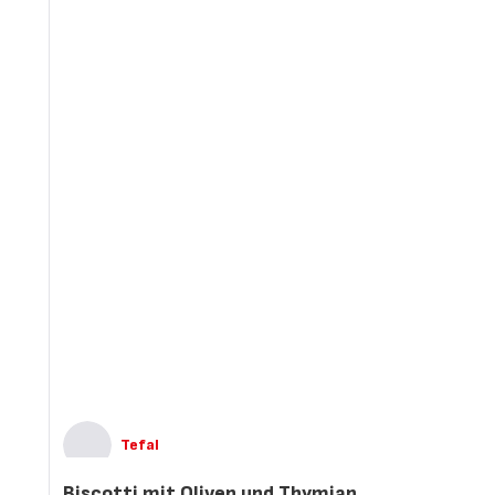
Tefal
Biscotti mit Oliven und Thymian