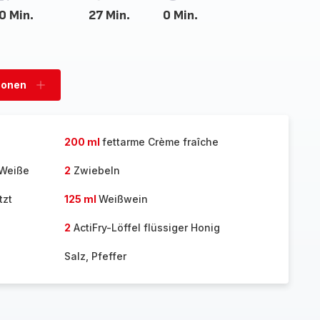
0 Min.
27 Min.
0 Min.
sonen
Personen
hinzufügen
200 ml
fettarme Crème fraîche
 Weiße
2
Zwiebeln
tzt
125 ml
Weißwein
2
ActiFry-Löffel flüssiger Honig
Salz, Pfeffer