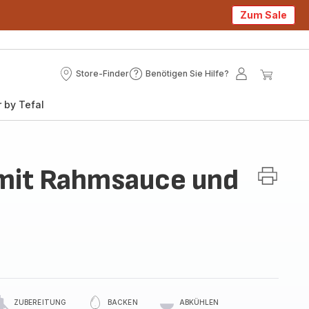
Zum Sale
Store-Finder
Benötigen Sie Hilfe?
Store-
Benötigen
Mein
Mein
Finder
Sie
Konto
Waren
 by Tefal
Hilfe?
 mit Rahmsauce und
ZUBEREITUNG
BACKEN
ABKÜHLEN