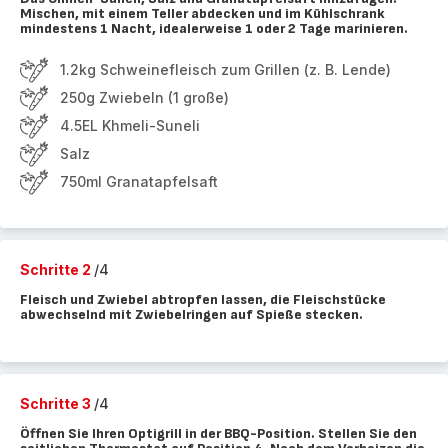
Mischen, mit einem Teller abdecken und im Kühlschrank
mindestens 1 Nacht, idealerweise 1 oder 2 Tage marinieren.
1.2kg Schweinefleisch zum Grillen (z. B. Lende)
250g Zwiebeln (1 große)
4.5EL Khmeli-Suneli
Salz
750ml Granatapfelsaft
Schritte 2
/4
Fleisch und Zwiebel abtropfen lassen, die Fleischstücke
abwechselnd mit Zwiebelringen auf Spieße stecken.
Schritte 3
/4
Öffnen Sie Ihren Optigrill in der BBQ-Position. Stellen Sie den