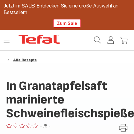
Jetzt im SALE: Entdecken Sie eine große Auswahl an
Bestsellern
Zum Sale
Tefal
Das
Mein
Mein
Homepage
Menü
Konto
Waren
öffnen
Alle Rezepte
In Granatapfelsaft
marinierte
Schweinefleischspieß
-
/5
-
ratings.0