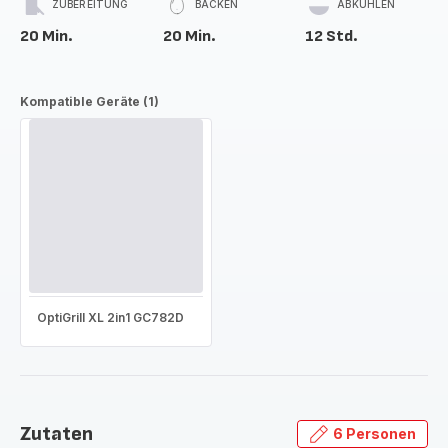
ZUBEREITUNG
BACKEN
ABKÜHLEN
20 Min.
20 Min.
12 Std.
Kompatible Geräte (1)
OptiGrill XL 2in1 GC782D
Zutaten
6 Personen