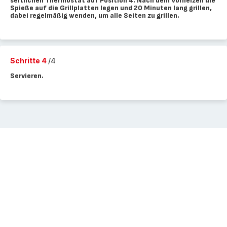
seitlichen Thermostat auf Position 4. Nach dem Vorheizen die
Spieße auf die Grillplatten legen und 20 Minuten lang grillen,
dabei regelmäßig wenden, um alle Seiten zu grillen.
Schritte 4
/4
Servieren.