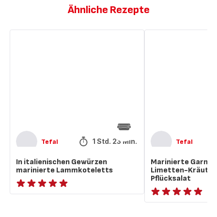
Ähnliche Rezepte
In
Marinierte
italienischen
Garnelenspieße
Gewürzen
mit
marinierte
Limetten-
Lammkoteletts
Kräuter-
Mayo
und
Pflücksalat
1 Std. 23 Min.
Tefal
Tefal
In italienischen Gewürzen
Marinierte Garnel
marinierte Lammkoteletts
Limetten-Kräuter
Pflücksalat
ratings.NaN
ratings.NaN