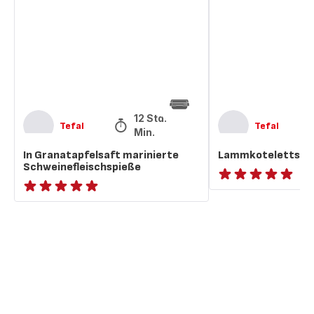
Schweinefleischspieße
12 Std. 40
Tefal
Tefal
Min.
In Granatapfelsaft marinierte
Lammkoteletts mi
Schweinefleischspieße
ratings.NaN
ratings.NaN