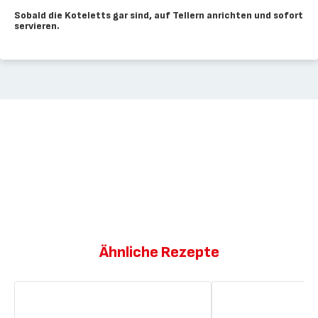
Sobald die Koteletts gar sind, auf Tellern anrichten und sofort
servieren.
Ähnliche Rezepte
In
Lammkoteletts
Granatapfelsaft
mit
marinierte
Zitrone