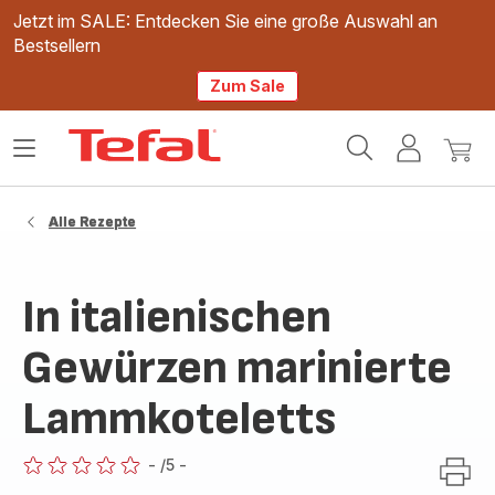
Jetzt im SALE: Entdecken Sie eine große Auswahl an
Bestsellern
Zum Sale
Tefal
Das
Mein
Mein
Homepage
Menü
Konto
Waren
öffnen
Alle Rezepte
In italienischen
Gewürzen marinierte
Lammkoteletts
-
/5
-
ratings.0