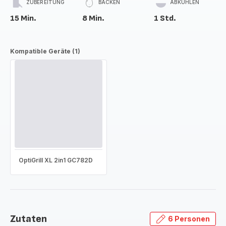
ZUBEREITUNG
BACKEN
ABKÜHLEN
15 Min.
8 Min.
1 Std.
Kompatible Geräte (1)
OptiGrill XL 2in1 GC782D
Zutaten
6 Personen