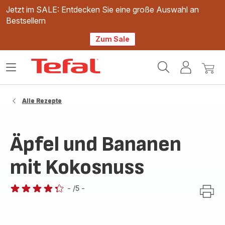
Jetzt im SALE: Entdecken Sie eine große Auswahl an
Bestsellern
Zum Sale
Tefal
Das
Mein
Mein
Homepage
Menü
Konto
Waren
öffnen
Alle Rezepte
Äpfel und Bananen
mit Kokosnuss
-
/5
-
ratings.4.3