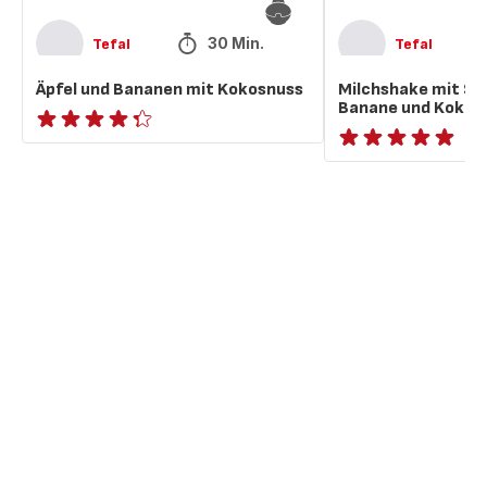
30 Min.
Tefal
Tefal
Äpfel und Bananen mit Kokosnuss
Milchshake mit Sc
Banane und Kokos
ratings.4.3
ratings.NaN