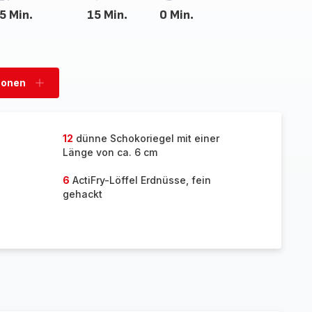
5 Min.
15 Min.
0 Min.
sonen
Personen
hinzufügen
12
dünne Schokoriegel mit einer
Länge von ca. 6 cm
6
ActiFry-Löffel Erdnüsse, fein
gehackt