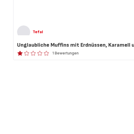
Tefal
Unglaubliche Muffins mit Erdnüssen, Karamell
1 Bewertungen
Bewertung
mit
1
Stern
(Durchschnitt)