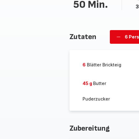
50 Min.
3
Zutaten
6 Per
Personen
löschen
6
Blätter Brickteig
45 g
Butter
Puderzucker
Zubereitung