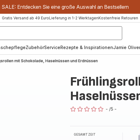
m SALE: Entdecken Sie eine große Auswahl an Bestsellern
Gratis Versand ab 49 Euro
Lieferung in 1-2 Werktagen
Kostenfreie Retouren
schepflege
Zubehör
Service
Rezepte & Inspirationen
Jamie Oliver
gsrollen mit Schokolade, Haselnüssen und Erdnüssen
Frühlingsro
Haselnüsse
-
/5
-
ratings.0
GESAMTZEIT