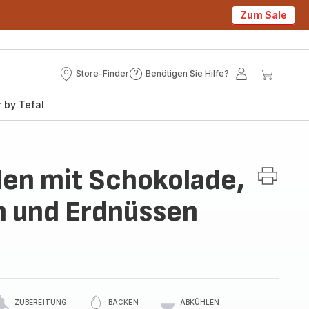
Zum Sale
Store-Finder
Benötigen Sie Hilfe?
Store-
Benötigen
Mein
Mein
Finder
Sie
Konto
Waren
 by Tefal
Hilfe?
llen mit Schokolade,
n und Erdnüssen
ZUBEREITUNG
BACKEN
ABKÜHLEN