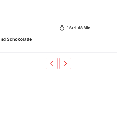
1 Std. 48 Min.
 und Schokolade
Vorherige
Weiter
Recipe
Recipe
card
card
slider
slider