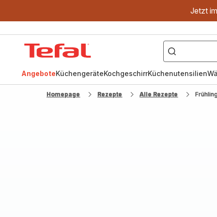
Jetzt i
["OptiGrill","Easy
Fry","Pfanne"]
Tefal
Homepage
Angebote
Küchengeräte
Kochgeschirr
Küchenutensilien
Wä
Homepage
Rezepte
Alle Rezepte
Frühlin