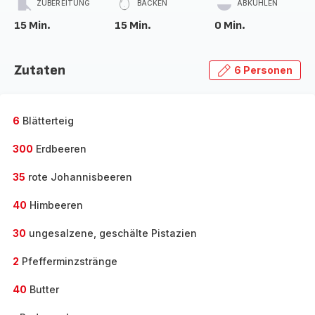
ZUBEREITUNG
BACKEN
ABKÜHLEN
15 Min.
15 Min.
0 Min.
Zutaten
6 Personen
6
Blätterteig
300
Erdbeeren
35
rote Johannisbeeren
40
Himbeeren
30
ungesalzene, geschälte Pistazien
2
Pfefferminzstränge
40
Butter