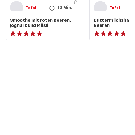
10 Min.
Tefal
Tefal
Smoothe mit roten Beeren,
Buttermilchshake 
Joghurt und Müsli
Beeren
ratings.NaN
ratings.NaN