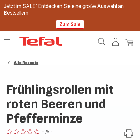
Jetzt im SALE: Entdecken Sie eine große Auswahl an
Bestsellern
Zum Sale
Tefal
Das
Mein
Mein
Homepage
Menü
Konto
Waren
öffnen
Alle Rezepte
Frühlingsrollen mit
roten Beeren und
Pfefferminze
-
/5
-
ratings.0