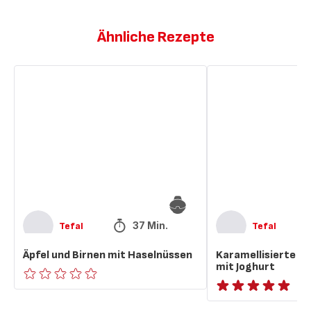
Ähnliche Rezepte
Äpfel
Karamellisierte
und
Äpfel
Birnen
und
mit
Birnen
Haselnüssen
mit
Joghurt
37 Min.
Tefal
Tefal
Äpfel und Birnen mit Haselnüssen
Karamellisierte Äp
mit Joghurt
ratings.0
ratings.NaN