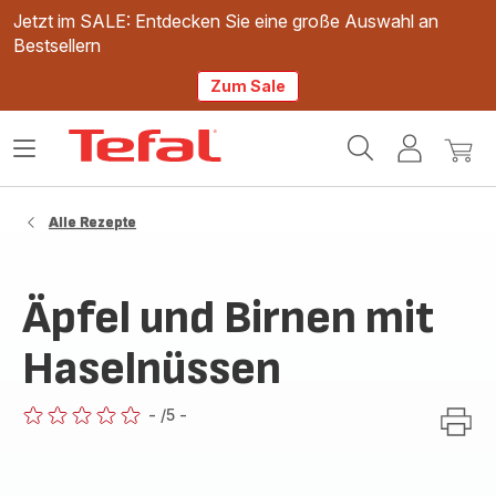
Jetzt im SALE: Entdecken Sie eine große Auswahl an
Bestsellern
Zum Sale
Tefal
Das
Mein
Mein
Homepage
Menü
Konto
Waren
öffnen
Alle Rezepte
Äpfel und Birnen mit
Haselnüssen
-
/5
-
ratings.0