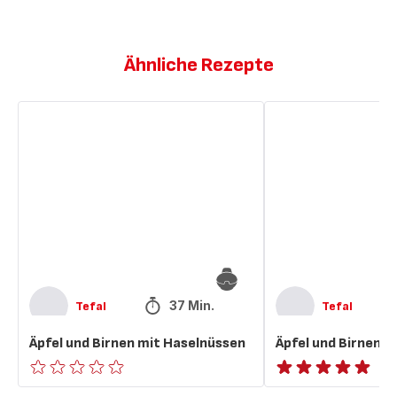
Ähnliche Rezepte
Äpfel
Äpfel
und
und
Birnen
Birnen
mit
mit
Haselnüssen
Haselnüssen
37 Min.
Tefal
Tefal
Äpfel und Birnen mit Haselnüssen
Äpfel und Birnen 
ratings.0
ratings.NaN