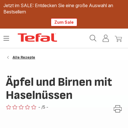
Jetzt im SALE: Entdecken Sie eine große Auswahl an
Bestsellern
Zum Sale
Tefal
Das
Mein
Mein
Homepage
Menü
Konto
Waren
öffnen
Alle Rezepte
Äpfel und Birnen mit
Haselnüssen
-
/5
-
ratings.0