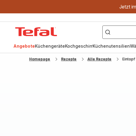
Jetzt i
["OptiGrill","Easy
Fry","Pfanne"]
Tefal
Homepage
Angebote
Küchengeräte
Kochgeschirr
Küchenutensilien
Wä
Homepage
Rezepte
Alle Rezepte
Eintopf