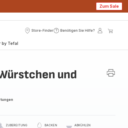
Zum Sale
Store-Finder
Benötigen Sie Hilfe?
Store-
Benötigen
Mein
Mein
Finder
Sie
Konto
Waren
 by Tefal
Hilfe?
 Würstchen und
rtungen
ZUBEREITUNG
BACKEN
ABKÜHLEN