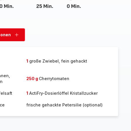
0 Min.
25 Min.
0 Min.
sonen
Personen
hinzufügen
1
große Zwiebel, fein gehackt
hnen,
250 g
Cherrytomaten
en
elsaft
1
ActiFry-Dosierlöffel Kristallzucker
nce
frische gehackte Petersilie (optional)