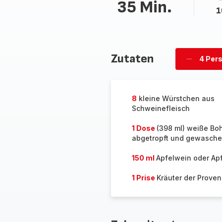
35 Min.
1
Zutaten
4 Per
Personen
löschen
8
kleine Würstchen aus
Schweinefleisch
1 Dose
(398 ml) weiße Bo
abgetropft und gewasch
150 ml
Apfelwein oder Apf
1 Prise
Kräuter der Prove