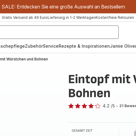
m SALE: Entdecken Sie eine große Auswahl an Bestsellern
Gratis Versand ab 49 Euro
Lieferung in 1-2 Werktagen
Kostenfreie Retouren
schepflege
Zubehör
Service
Rezepte & Inspirationen
Jamie Oliver
 mit Würstchen und Bohnen
Eintopf mit
Bohnen
4.2
/5
-
21 Bewe
ratings.4.2
GESAMTZEIT