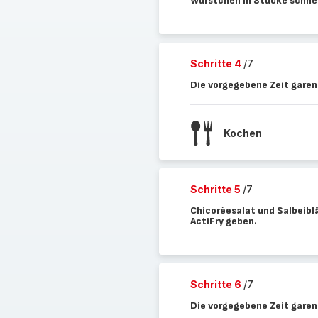
Würstchen in Stücke schnei
Schritte 4
/7
Die vorgegebene Zeit garen
Kochen
Schritte 5
/7
Chicoréesalat und Salbeiblä
ActiFry geben.
Schritte 6
/7
Die vorgegebene Zeit garen