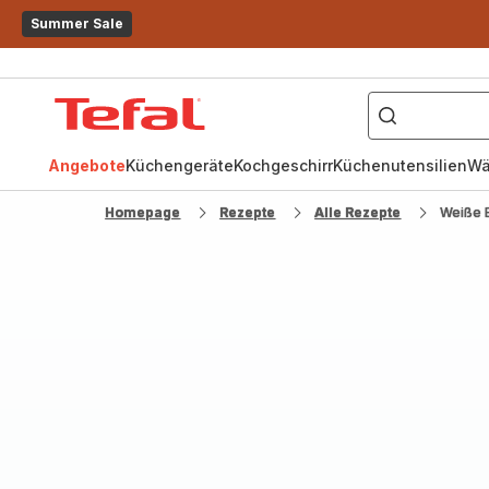
Summer Sale
["OptiGrill","Easy
Fry","Pfanne"]
Tefal
Homepage
Angebote
Küchengeräte
Kochgeschirr
Küchenutensilien
Wä
Homepage
Rezepte
Alle Rezepte
Weiße 