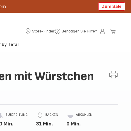
ern
Zum Sale
Store-Finder
Benötigen Sie Hilfe?
Store-
Benötigen
Mein
Mein
Finder
Sie
Konto
Waren
 by Tefal
Hilfe?
en mit Würstchen
ZUBEREITUNG
BACKEN
ABKÜHLEN
0 Min.
31 Min.
0 Min.