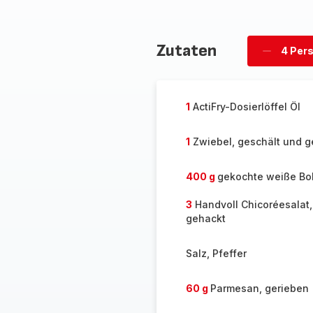
Zutaten
4 Per
Personen
löschen
1
ActiFry-Dosierlöffel Öl
1
Zwiebel, geschält und g
400 g
gekochte weiße B
3
Handvoll Chicoréesalat,
gehackt
Salz, Pfeffer
60 g
Parmesan, gerieben