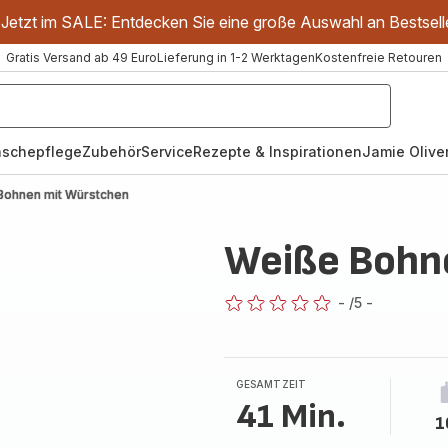
Jetzt im SALE: Entdecken Sie eine große Auswahl an Bestsell
Gratis Versand ab 49 Euro
Lieferung in 1-2 Werktagen
Kostenfreie Retouren
schepflege
Zubehör
Service
Rezepte & Inspirationen
Jamie Oliver
Bohnen mit Würstchen
Weiße Bohn
-
/5
-
ratings.0
GESAMTZEIT
41 Min.
1