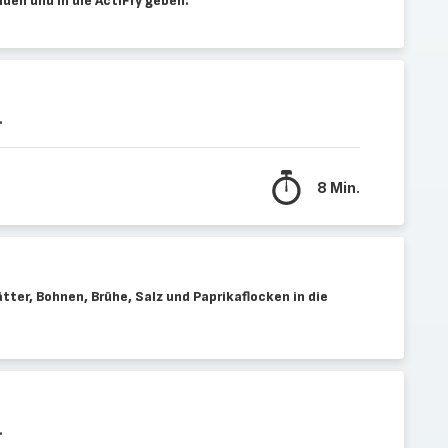
den und in die ActiFry geben.
.
8 Min.
tter, Bohnen, Brühe, Salz und Paprikaflocken in die
.