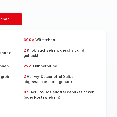
sonen
Personen
hinzufügen
600 g
Würstchen
2
Knoblauchzehen, geschält und
ehackt
gehackt
ohnen
25 cl
Hühnerbrühe
 grob
2
ActiFry-Dosierlöffel Salbei,
abgewaschen und gehackt
0.5
ActiFry-Dosierlöffel Paprikaflocken
(oder Röstzwiebeln)