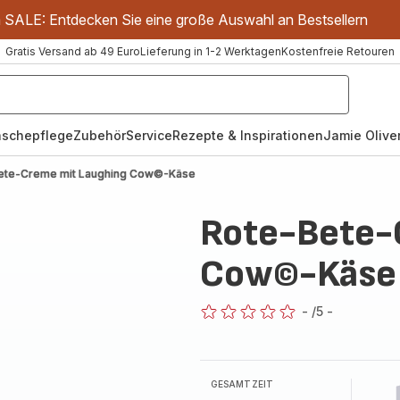
m SALE: Entdecken Sie eine große Auswahl an Bestsellern
Gratis Versand ab 49 Euro
Lieferung in 1-2 Werktagen
Kostenfreie Retouren
schepflege
Zubehör
Service
Rezepte & Inspirationen
Jamie Oliver
ete-Creme mit Laughing Cow©-Käse
Rote-Bete-
Cow©-Käse
-
/5
-
ratings.0
GESAMTZEIT