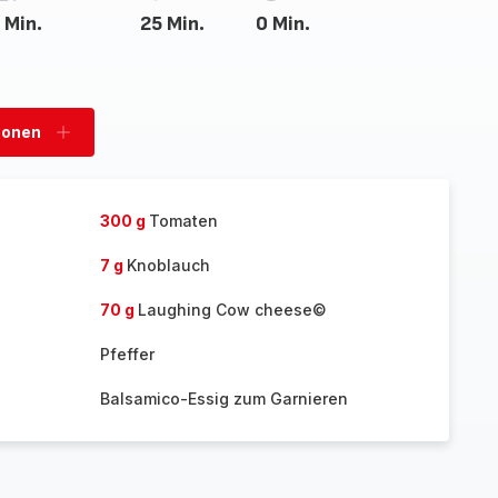
 Min.
25 Min.
0 Min.
sonen
Personen
hinzufügen
300 g
Tomaten
7 g
Knoblauch
70 g
Laughing Cow cheese©
Pfeffer
Balsamico-Essig zum Garnieren