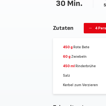
30 Min.
5
Zutaten
4 Per
Personen
löschen
450 g
Rote Bete
60 g
Zwiebeln
450 ml
Rinderbrühe
Salz
Kerbel zum Verzieren