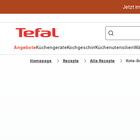
Jetzt i
["OptiGrill","Easy
Fry","Pfanne"]
Tefal
Homepage
Angebote
Küchengeräte
Kochgeschirr
Küchenutensilien
Wä
Homepage
Rezepte
Alle Rezepte
Rote-B