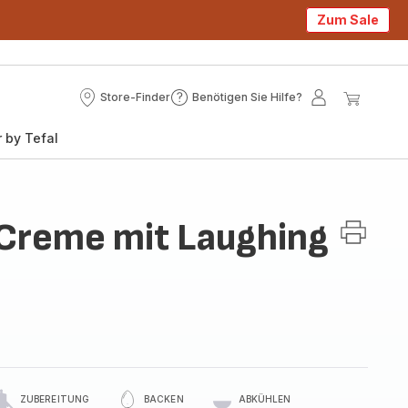
Zum Sale
Store-Finder
Benötigen Sie Hilfe?
Store-
Benötigen
Mein
Mein
Finder
Sie
Konto
Waren
 by Tefal
Hilfe?
Creme mit Laughing
ZUBEREITUNG
BACKEN
ABKÜHLEN