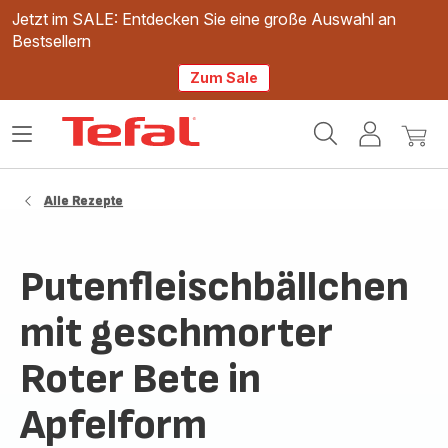
Jetzt im SALE: Entdecken Sie eine große Auswahl an
Bestsellern
Zum Sale
Tefal
Das
Mein
Mein
Homepage
Menü
Konto
Waren
öffnen
Alle Rezepte
Putenfleischbällchen
mit geschmorter
Roter Bete in
Apfelform