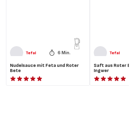
und
Bete,
Roter
Apfel
Bete
und
Ingwer
6 Min.
Tefal
Tefal
Nudelsauce mit Feta und Roter
Saft aus Roter Bet
Bete
Ingwer
ratings.NaN
ratings.NaN