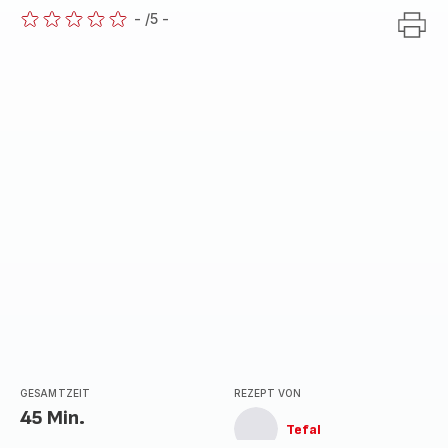
-
/5
-
ratings.0
GESAMTZEIT
REZEPT VON
45 Min.
Tefal