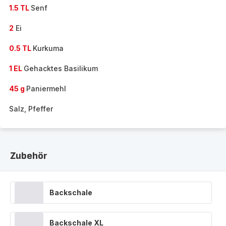
1.5 TL
Senf
2
Ei
0.5 TL
Kurkuma
1 EL
Gehacktes Basilikum
45 g
Paniermehl
Salz, Pfeffer
Zubehör
Backschale
Backschale XL