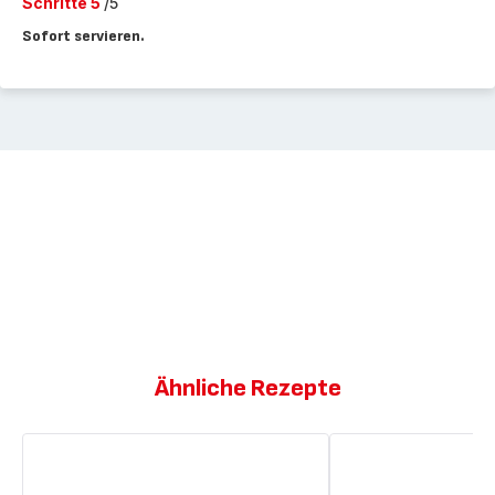
Schritte 5
/5
Sofort servieren.
Ähnliche Rezepte
Nudelsauce
Saft
mit
aus
Feta
Roter