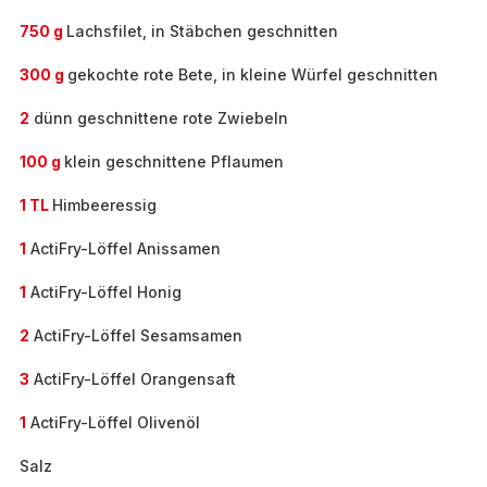
750 g
Lachsfilet, in Stäbchen geschnitten
300 g
gekochte rote Bete, in kleine Würfel geschnitten
2
dünn geschnittene rote Zwiebeln
100 g
klein geschnittene Pflaumen
1 TL
Himbeeressig
1
ActiFry-Löffel Anissamen
1
ActiFry-Löffel Honig
2
ActiFry-Löffel Sesamsamen
3
ActiFry-Löffel Orangensaft
1
ActiFry-Löffel Olivenöl
Salz