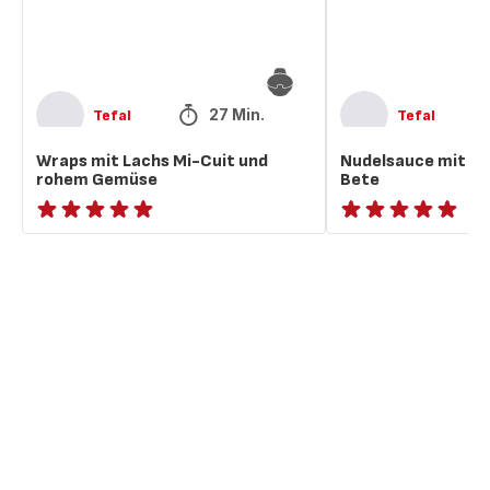
rohem
Gemüse
27 Min.
Tefal
Tefal
Wraps mit Lachs Mi-Cuit und
Nudelsauce mit Fe
rohem Gemüse
Bete
ratings.NaN
ratings.NaN