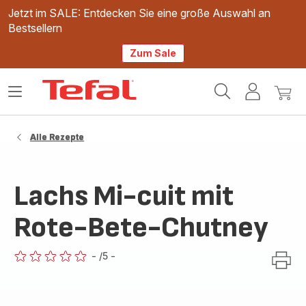
Jetzt im SALE: Entdecken Sie eine große Auswahl an
Bestsellern
Zum Sale
Tefal
Das
Mein
Mein
Homepage
Menü
Konto
Waren
öffnen
Alle Rezepte
Lachs Mi-cuit mit
Rote-Bete-Chutney
-
/5
-
ratings.0