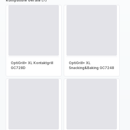
Kompatible Geräte (7)
OptiGrill+ XL Kontaktgrill
OptiGrill+ XL
GC728D
Snacking&Baking GC7248