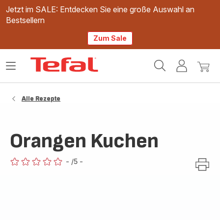
Jetzt im SALE: Entdecken Sie eine große Auswahl an
Bestsellern
Zum Sale
Tefal
Das
Mein
Mein
Homepage
Menü
Konto
Waren
öffnen
Alle Rezepte
Orangen Kuchen
-
/5
-
ratings.0