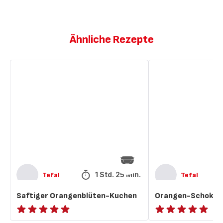
Ähnliche Rezepte
Saftiger
Orangen-
Orangenblüten-
Schokoladenkuchen
Kuchen
1 Std. 25 Min.
Tefal
Tefal
Saftiger Orangenblüten-Kuchen
Orangen-Schokol
ratings.NaN
ratings.NaN