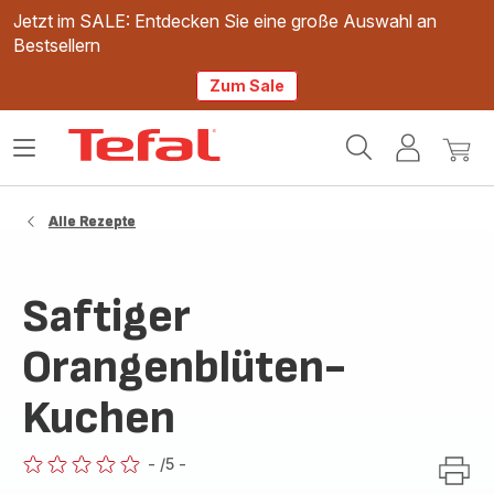
Jetzt im SALE: Entdecken Sie eine große Auswahl an
Bestsellern
Zum Sale
Tefal
Das
Mein
Mein
Homepage
Menü
Konto
Waren
öffnen
Alle Rezepte
Saftiger
Orangenblüten-
Kuchen
-
/5
-
ratings.0