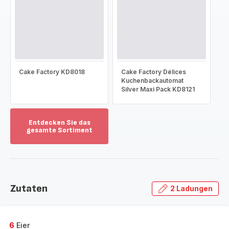
Cake Factory KD8018
Cake Factory Délices
Kuchenbackautomat
Silver Maxi Pack KD8121
Entdecken Sie das
gesamte Sortiment
Mehr
anzeigen
-
Entdecken
Sie
Zutaten
2 Ladungen
das
gesamte
Sortiment
-
6
Eier