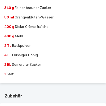
340 g
Feiner brauner Zucker
80 ml
Orangenblüten-Wasser
400 g
Dicke Crème fraîche
400 g
Mehl
2 TL
Backpulver
4 EL
Flüssiger Honig
2 EL
Demerara-Zucker
1
Salz
Zubehör