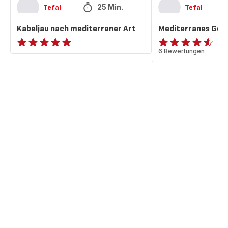
25 Min.
Tefal
Tefal
Kabeljau nach mediterraner Art
Mediterranes Ge
ratings.NaN
ratings.4.5
6 Bewertungen