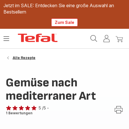
Jetzt im SALE: Entdecken Sie eine große Auswahl an
Bestsellern
Zum Sale
Tefal
Das
Mein
Mein
Homepage
Menü
Konto
Waren
öffnen
Alle Rezepte
Gemüse nach
mediterraner Art
5
/5
-
Bewertung
1 Bewertungen
mit
5