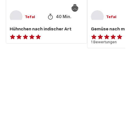
40 Min.
Tefal
Tefal
Hühnchen nach indischer Art
Gemüse nach medi
ratings.NaN
Bewertung
1 Bewertungen
mit
5
Sternen
(Durchschnitt)