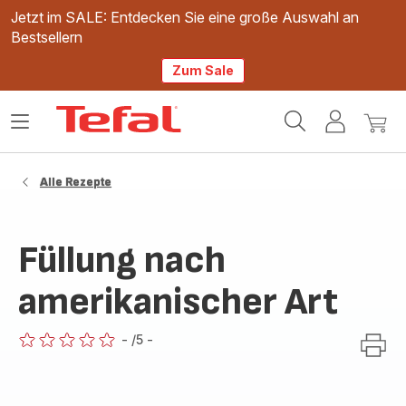
Jetzt im SALE: Entdecken Sie eine große Auswahl an
Bestsellern
Zum Sale
Tefal
Das
Mein
Mein
Homepage
Menü
Konto
Waren
öffnen
Alle Rezepte
Füllung nach
amerikanischer Art
-
/5
-
ratings.0