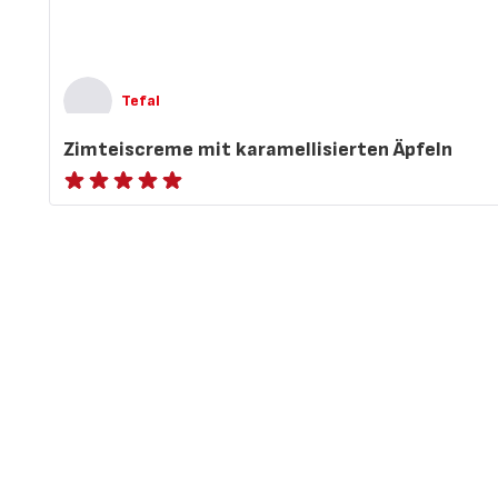
Tefal
Zimteiscreme mit karamellisierten Äpfeln
ratings.NaN