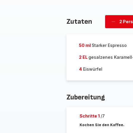
Zutaten
2 Per
Personen
löschen
50 ml
Starker Espresso
2 EL
gesalzenes Karamell
4
Eiswürfel
Zubereitung
Schritte 1
/7
Kochen Sie den Kaffee.