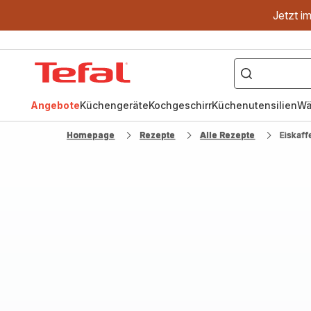
Jetzt i
["OptiGrill","Easy
Fry","Pfanne"]
Tefal
Homepage
Angebote
Küchengeräte
Kochgeschirr
Küchenutensilien
Wä
Homepage
Rezepte
Alle Rezepte
Eiskaff