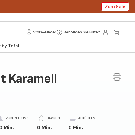
Zum Sale
Store-Finder
Benötigen Sie Hilfe?
Store-
Benötigen
Mein
Mein
Finder
Sie
Konto
Waren
 by Tefal
Hilfe?
it Karamell
ZUBEREITUNG
BACKEN
ABKÜHLEN
0 Min.
0 Min.
0 Min.