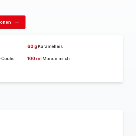
sonen
Personen
hinzufügen
60 g
Karamelleis
-Coulis
100 ml
Mandelmilch