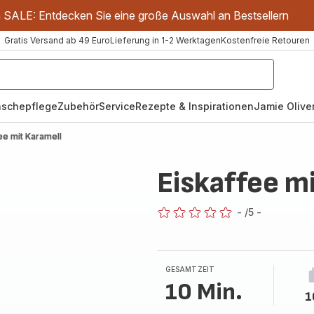
m SALE: Entdecken Sie eine große Auswahl an Bestsellern
Gratis Versand ab 49 Euro
Lieferung in 1-2 Werktagen
Kostenfreie Retouren
schepflege
Zubehör
Service
Rezepte & Inspirationen
Jamie Oliver
ee mit Karamell
Eiskaffee m
-
/5
-
ratings.0
GESAMTZEIT
10 Min.
1