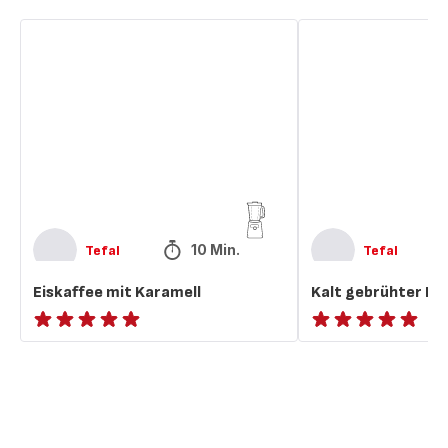
Eiskaffee
Kalt
mit
gebrühter
Karamell
Eiskaffee
10 Min.
Tefal
Tefal
Eiskaffee mit Karamell
Kalt gebrühter Ei
ratings.NaN
ratings.NaN