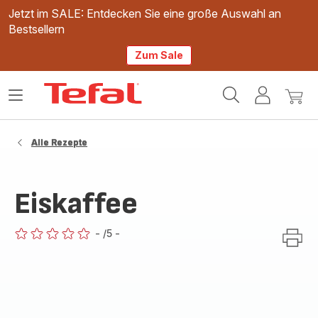
Jetzt im SALE: Entdecken Sie eine große Auswahl an
Bestsellern
Zum Sale
Tefal
Das
Mein
Mein
Homepage
Menü
Konto
Waren
öffnen
Alle Rezepte
Eiskaffee
-
/5
-
ratings.0