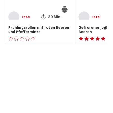
30 Min.
Tefal
Tefal
Frühlingsrollen mit roten Beeren
Gefrorener Joghur
und Pfefferminze
Beeren
ratings.0
ratings.NaN