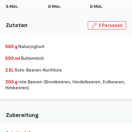
5 Min.
0 Min.
0 Min.
Zutaten
2 Personen
500 g
Naturjoghurt
500 ml
Buttermilch
2 EL
Rote-Beeren-Konfitüre
200 g
rote Beeren (Brombeeren, Heidelbeeren, Erdbeeren,
Himbeeren)
Zubereitung