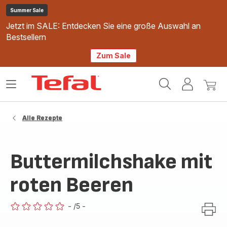
Summer Sale
Jetzt im SALE: Entdecken Sie eine große Auswahl an
Bestsellern
Zum Sale
Tefal
Das
Mein
Mein
Homepage
Menü
Konto
Waren
öffnen
Alle Rezepte
Buttermilchshake mit
roten Beeren
-
/5
-
ratings.0