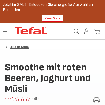
Jetzt im SALE: Entdecken Sie eine große Auswahl an
Bestsellern
Zum Sale
Tefal
Das
Mein
Mein
Homepage
Menü
Konto
Waren
öffnen
Alle Rezepte
Smoothe mit roten
Beeren, Joghurt und
Müsli
-
/5
-
ratings.0