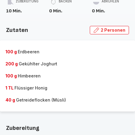
ZUBEREITUNG
BACKEN
ABKÜHLEN
10 Min.
0 Min.
0 Min.
Zutaten
2 Personen
100 g
Erdbeeren
200 g
Gekühlter Joghurt
100 g
Himbeeren
1 TL
Flüssiger Honig
40 g
Getreideflocken (Müsli)
Zubereitung