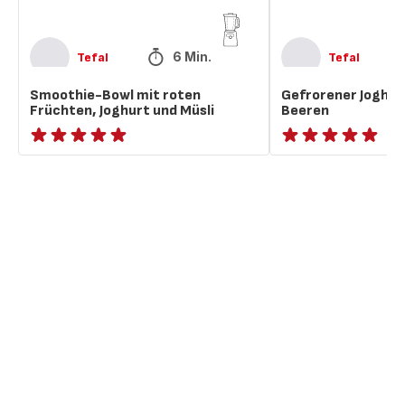
6 Min.
Tefal
Tefal
Smoothie-Bowl mit roten
Gefrorener Joghur
Früchten, Joghurt und Müsli
Beeren
ratings.NaN
ratings.NaN