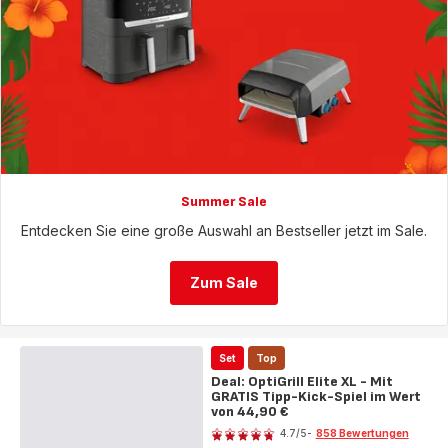
Summer Sale
Entdecken Sie eine große Auswahl an Bestseller jetzt im Sale.
Zum Sale
Set
Top
Deal: OptiGrill Elite XL - Mit
GRATIS Tipp-Kick-Spiel im Wert
von 44,90 €
Bewertung
4.7
/5
-
858 Bewertungen
ratings.4.7