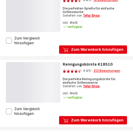
4.4
/5
-
16 Bewertungen
ratings.4.4
Die perfekten Spieße für einfache
Grillmomente
Geliefert von
Tefal Shop
inkl. MwSt
verfügbar
Zum Vergleich
XL-
hinzufügen
Grillspieße
Zum Warenkorb hinzufügen
K185S7
Reinigungsbürste K18510
Bewertung
4.4
/5
-
212 Bewertungen
ratings.4.4
Die perfekte Reinigungsbürste für
einfache Grillmomente
Geliefert von
Tefal Shop
inkl. MwSt
verfügbar
Zum Vergleich
Reinigungsbürste
hinzufügen
K18510
Zum Warenkorb hinzufügen