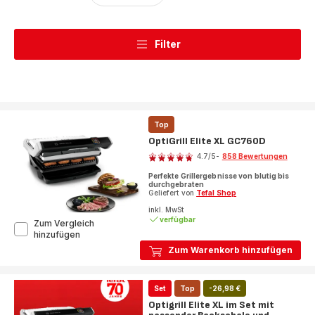
Filter
Top
OptiGrill Elite XL GC760D
Bewertung
4.7
/5
-
858 Bewertungen
ratings.4.7
Perfekte Grillergebnisse von blutig bis
durchgebraten
Geliefert von
Tefal Shop
inkl. MwSt
verfügbar
Zum Vergleich
OptiGrill
hinzufügen
Elite
Zum Warenkorb hinzufügen
XL
GC760D
Set
Top
-26,98 €
Optigrill Elite XL im Set mit