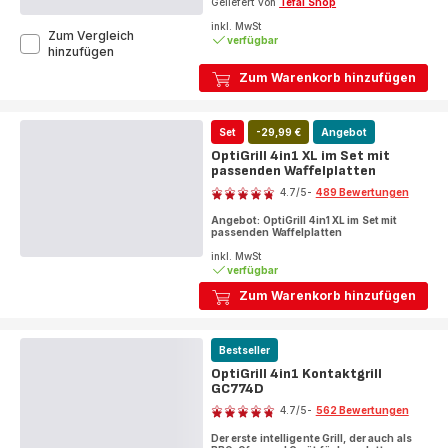
Geliefert von
Tefal Shop
inkl. MwSt
Zum Vergleich
verfügbar
OptiGrill
hinzufügen
4in1
Zum Warenkorb hinzufügen
XL
Kontaktgrill
GC784D
Set
-29,99 €
Angebot
OptiGrill 4in1 XL im Set mit
passenden Waffelplatten
Bewertung
4.7
/5
-
489 Bewertungen
ratings.4.7
Angebot: OptiGrill 4in1 XL im Set mit
passenden Waffelplatten
inkl. MwSt
verfügbar
Zum Warenkorb hinzufügen
Bestseller
OptiGrill 4in1 Kontaktgrill
GC774D
Bewertung
4.7
/5
-
562 Bewertungen
ratings.4.7
Der erste intelligente Grill, der auch als