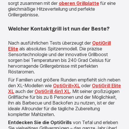
sorgt zusammen mit der
oberen Grillplatte
für eine
gleichmäßige Hitzeverteilung und perfekte
Grillergebnisse.
Welcher Kontaktgrill ist nun der Beste?
Nach ausführlichen Tests überzeugt der
OptiGrill
Elite
als absolutes Spitzenmodell. Die präzise
Sensortechnologie und der innovative Grillboost
sorgen bei Temperaturen bis 240 Grad Celsius für
hervorragende Grillergebnisse mit perfekten
Röstaromen.
Für Familien und größere Runden empfiehlt sich neben
den XL-Modellen wie
OptiGrill+XL
oder
OptiGrill Elite
XL
auch der
OptiGrill 4in1 XL
. Mit seiner großzügigen
Grillfläche für bis zu 8 Personen und der Möglichkeit,
ihn als Barbecue und Backofen zu nutzen, ist er der
ideale Allrounder für die tägliche Zubereitung
kompletter Mahlzeiten.
Entdecken Sie die OptiGrills
von Tefal und erleben
Sie vielseitiges Grillvergnügen – das ganze Jahr über!