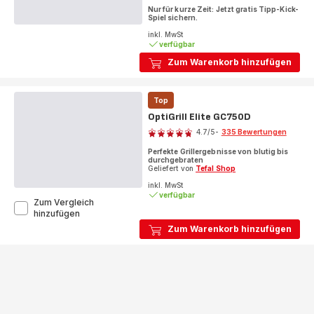
Nur für kurze Zeit: Jetzt gratis Tipp-Kick-
Spiel sichern.
inkl. MwSt
verfügbar
Zum Warenkorb hinzufügen
Top
OptiGrill Elite GC750D
Bewertung
4.7
/5
-
335 Bewertungen
ratings.4.7
Perfekte Grillergebnisse von blutig bis
durchgebraten
Geliefert von
Tefal Shop
inkl. MwSt
verfügbar
Zum Vergleich
OptiGrill
hinzufügen
Elite
Zum Warenkorb hinzufügen
GC750D