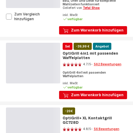
BBQ, Ofen und Gerät für komplette
Mahlzeiten funktioniert
Geliefert von
Tefal Shop
Zum Vergleich
inkl. MwSt
OptiGrill
hinzufügen
verfügbar
4in1
Kontaktgrill
Zum Warenkorb hinzufügen
GC774D
Set
-39,99 €
Angebot
OptiGrill 4in1 mit passenden
Waffelplatten
Bewertung
4.7
/5
-
562 Bewertungen
ratings.4.7
OptiGrill 4in1 mit passenden
Waffelplatten
inkl. MwSt
verfügbar
Zum Warenkorb hinzufügen
-20€
OptiGrill+ XL Kontaktgrill
GC728D
Bewertung
4.8
/5
-
56 Bewertungen