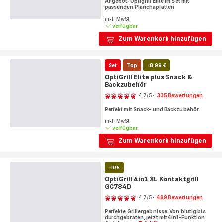
Angebot: Optigrill Elite im Set mit
passenden Planchaplatten
inkl. MwSt
verfügbar
Zum Warenkorb hinzufügen
Set
Top
-8,99 €
OptiGrill Elite plus Snack &
Backzubehör
Bewertung
4.7
/5
-
335 Bewertungen
ratings.4.7
Perfekt mit Snack- und Backzubehör
inkl. MwSt
verfügbar
Zum Warenkorb hinzufügen
-10€
OptiGrill 4in1 XL Kontaktgrill
GC784D
Bewertung
4.7
/5
-
489 Bewertungen
ratings.4.7
Perfekte Grillergebnisse. Von blutig bis
durchgebraten, jetzt mit 4in1-Funktion.