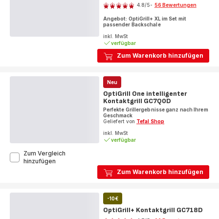
4.8
/5
-
56 Bewertungen
ratings.4.8
Angebot: OptiGrill+ XL im Set mit
passender Backschale
inkl. MwSt
verfügbar
Zum Warenkorb hinzufügen
Neu
OptiGrill One intelligenter
Kontaktgrill GC7Q0D
Perfekte Grillergebnisse ganz nach Ihrem
Geschmack
Geliefert von
Tefal Shop
inkl. MwSt
verfügbar
Zum Vergleich
OptiGrill
hinzufügen
One
Zum Warenkorb hinzufügen
intelligenter
Kontaktgrill
GC7Q0D
-10€
OptiGrill+ Kontaktgrill GC718D
Bewertung