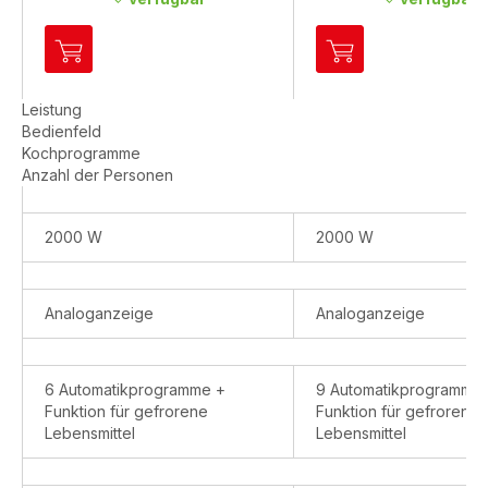
Zum
Zum
Warenkorb
Warenkorb
hinzufügen
hinzufügen
Leistung
OptiGrill
OptiGrill+
Bedienfeld
Kontaktgrill
XL
Kochprogramme
GC705D
Kontaktgrill
Anzahl der Personen
GC728D
2000 W
2000 W
Analoganzeige
Analoganzeige
6 Automatikprogramme +
9 Automatikprogramme
Funktion für gefrorene
Funktion für gefrorene
Lebensmittel
Lebensmittel