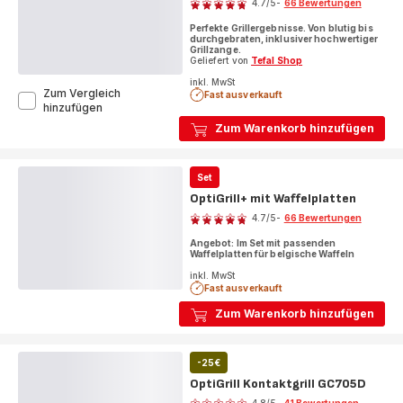
4.7
/5
-
66 Bewertungen
ratings.4.7
Perfekte Grillergebnisse. Von blutig bis
durchgebraten, inklusiver hochwertiger
Grillzange.
Geliefert von
Tefal Shop
inkl. MwSt
Zum Vergleich
Fast ausverkauft
OptiGrill+
hinzufügen
Kontaktgrill
Zum Warenkorb hinzufügen
GC718D
Set
OptiGrill+ mit Waffelplatten
Bewertung
4.7
/5
-
66 Bewertungen
ratings.4.7
Angebot: Im Set mit passenden
Waffelplatten für belgische Waffeln
inkl. MwSt
Fast ausverkauft
Zum Warenkorb hinzufügen
-25€
OptiGrill Kontaktgrill GC705D
Bewertung