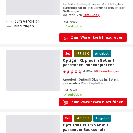
ratings.4.8
Perfekte Grillergebnisse. Von blutig bis
durchgebraten, inklusiver hochwertiger
Grillzange.
Geliefert von
Tefal Shop
Zum Vergleich
inkl. MwSt
OptiGrill+
hinzufügen
verfügbar
XL
Kontaktgrill
Zum Warenkorb hinzufügen
GC728D
Set
-77,99 €
Angebot
Optigrill XL plus im Set mit
passenden Planchaplatten
Bewertung
4.8
/5
-
56 Bewertungen
ratings.4.8
Angebot : Optigrill XL plus im Set mit
passenden Planchaplatten
inkl. MwSt
verfügbar
Zum Warenkorb hinzufügen
Set
-40,00 €
Angebot
OptiGrill+ XL im Set mit
passender Backschale
Bewertung