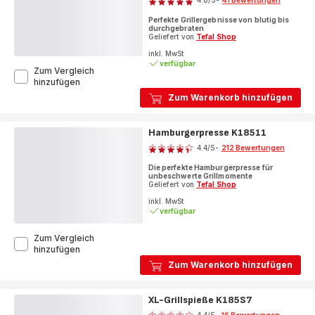
4.8
/5
-
41 Bewertungen
ratings.4.8
Perfekte Grillergebnisse von blutig bis
durchgebraten
Geliefert von
Tefal Shop
inkl. MwSt
verfügbar
Zum Vergleich
OptiGrill
hinzufügen
Kontaktgrill
Zum Warenkorb hinzufügen
GC705D
Hamburgerpresse K18511
Bewertung
4.4
/5
-
212 Bewertungen
ratings.4.4
Die perfekte Hamburgerpresse für
unbeschwerte Grillmomente
Geliefert von
Tefal Shop
inkl. MwSt
verfügbar
Zum Vergleich
Hamburgerpresse
hinzufügen
K18511
Zum Warenkorb hinzufügen
XL-Grillspieße K185S7
Bewertung