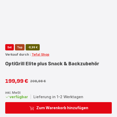
Set
Top
-8,99 €
Verkauf durch :
Tefal Shop
OptiGrill Elite plus Snack & Backzubehör
199,99 €
208,98 €
Ermäßigter
Erstes
Preis
Angebot
inkl. MwSt
verfügbar
|
Lieferung in 1-2 Werktagen
Zum Warenkorb hinzufügen