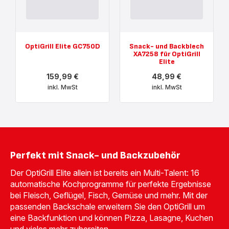
OptiGrill Elite GC750D
Snack- und Backblech
XA7258 für OptiGrill
Elite
159,99 €
48,99 €
inkl. MwSt
inkl. MwSt
Mehr
Mehr
anzeigen
anzeigen
-
-
OptiGrill
Snack-
Elite
und
GC750D
Backblech
-
XA7258
159,99 €<br>
für
Perfekt mit Snack- und Backzubehör
<span
OptiGrill
class="is-
Elite
Der OptiGrill Elite allein ist bereits ein Multi-Talent: 16
caption
-
is-
48,99 €<br>
automatische Kochprogramme für perfekte Ergebnisse
medium">inkl.
<span
bei Fleisch, Geflügel, Fisch, Gemüse und mehr. Mit der
MwSt</span>
class="is-
caption
passenden Backschale erweitern Sie den OptiGrill um
is-
eine Backfunktion und können Pizza, Lasagne, Kuchen
medium">inkl.
MwSt</span>
und vieles mehr zubereiten.