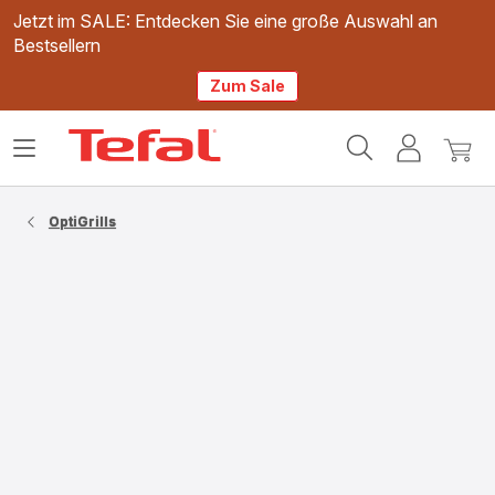
Jetzt im SALE: Entdecken Sie eine große Auswahl an
Bestsellern
Zum Sale
Tefal
Das
Mein
Mein
Homepage
Menü
Konto
Waren
öffnen
OptiGrills