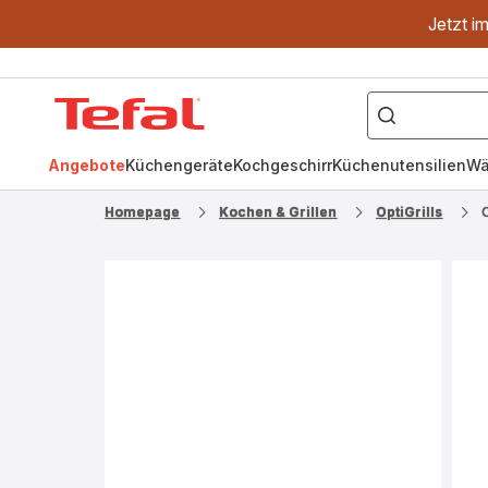
Jetzt i
["OptiGrill","Easy
Fry","Pfanne"]
Tefal
Homepage
Angebote
Küchengeräte
Kochgeschirr
Küchenutensilien
Wä
Homepage
Kochen & Grillen
OptiGrills