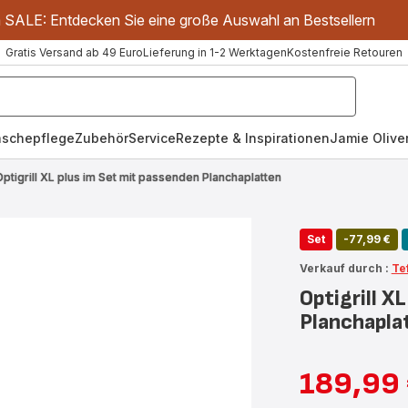
m SALE: Entdecken Sie eine große Auswahl an Bestsellern
Gratis Versand ab 49 Euro
Lieferung in 1-2 Werktagen
Kostenfreie Retouren
schepflege
Zubehör
Service
Rezepte & Inspirationen
Jamie Oliver
Optigrill XL plus im Set mit passenden Planchaplatten
Set
-77,99 €
Verkauf durch :
Te
Optigrill X
Planchapla
189,99
Ermäßigter
Erstes
Preis
Angebot