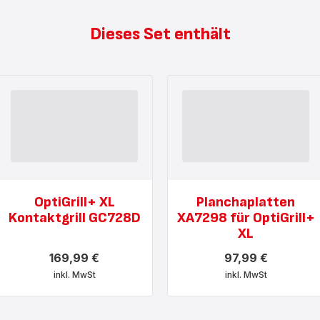
Dieses Set enthält
OptiGrill+ XL
Planchaplatten
Kontaktgrill GC728D
XA7298 für OptiGrill+
XL
169,99 €
97,99 €
inkl. MwSt
inkl. MwSt
Mehr
Mehr
anzeigen
anzeigen
-
-
OptiGrill+
Planchaplatten