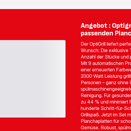
XL
XA7298
Kontaktgrill
für
GC728D
OptiGrill+
-
XL
169,99 €<br>
-
Angebot : Optigr
<span
97,99 €<br>
class="is-
<span
passenden Plan
caption
class="is-
is-
caption
medium">inkl.
is-
Der OptiGrill liefert per
MwSt</span>
medium">inkl.
Wunsch: Die exklusive 
MwSt</span>
Anzahl der Stücke und p
Mit 9 automatischen P
einer erneuerten Farb
2000 Watt Leistung grillt
Personen – ganz ohne
spülmaschinengeeignete
Reinigung. Für gesündere
zu 44 % und minimiert 
hunderte Schritt-für-Sc
Grillspaß. Jetzt im Set 
Planchaplatten für scho
Gemüse. Robust, spülma