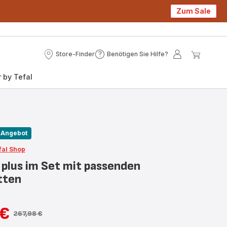
Zum Sale
Store-Finder
Benötigen Sie Hilfe?
Store-
Benötigen
Mein
Mein
Finder
Sie
Konto
Waren
 by Tefal
Hilfe?
Angebot
fal Shop
L plus im Set mit passenden
tten
 €
267,98 €