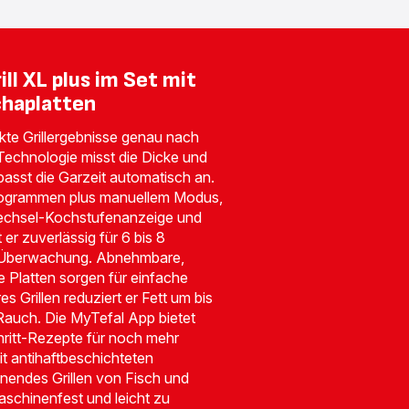
ill XL plus im Set mit
chaplatten
fekte Grillergebnisse genau nach
Technologie misst die Dicke und
asst die Garzeit automatisch an.
rogrammen plus manuellem Modus,
wechsel-Kochstufenanzeige und
 er zuverlässig für 6 bis 8
 Überwachung. Abnehmbare,
 Platten sorgen für einfache
s Grillen reduziert er Fett um bis
Rauch. Die MyTefal App bietet
hritt-Rezepte für noch mehr
mit antihaftbeschichteten
nendes Grillen von Fisch und
schinenfest und leicht zu